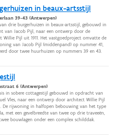
gerhuizen in beaux-artsstijl
ierlaan 39-43 (Antwerpen)
van drie burgerhuizen in beaux-artsstijl, gebouwd in
t van Jacob Pijl, naar een ontwerp door de
ct Willie Pijl uit 1911. Het vastgoedproject omvatte de
oning van Jacob Pijl (middenpand) op nummer 41,
eerd door twee huurhuizen op nummers 39 en 43.
stijl
nstraat 6 (Antwerpen)
is in sobere cottagestijl gebouwd in opdracht van
l Vles, naar een ontwerp door architect Willie Pijl
8. De rijwoning in halfopen bebouwing van het type
lla, met een gevelbreedte van twee op drie traveeën,
twee bouwlagen onder een complex schilddak.