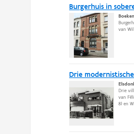
Burgerhuis in sobere
Boeken
Burgerh
van Wil
Drie modernistische 
Elsdon
Drie vi
van Fél
8) en Wi