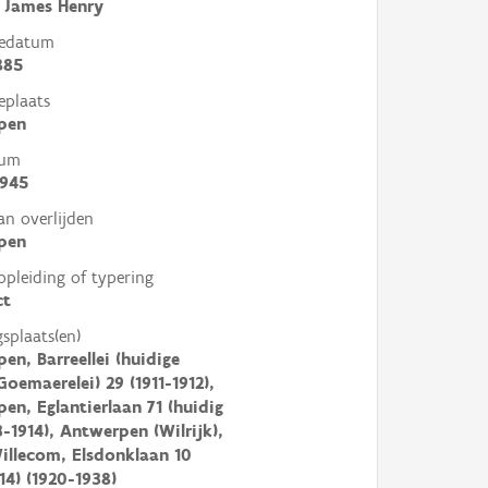
 James Henry
tedatum
885
eplaats
pen
tum
1945
an overlijden
pen
opleiding of typering
ct
gsplaats(en)
en, Barreellei (huidige
Goemaerelei) 29 (1911-1912),
en, Eglantierlaan 71 (huidig
3-1914), Antwerpen (Wilrijk),
illecom, Elsdonklaan 10
14) (1920-1938)