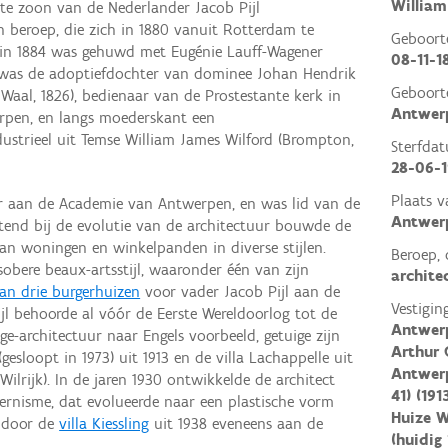
William
dste zoon van de Nederlander Jacob Pijl
an beroep, die zich in 1880 vanuit Rotterdam te
Geboor
 in 1884 was gehuwd met Eugénie Lauff-Wagener
08-11-1
ij was de adoptiefdochter van dominee Johan Hendrik
Geboort
 Waal, 1826), bedienaar van de Prostestante kerk in
Antwer
rpen, en langs moederskant een
ustrieel uit Temse William James Wilford (Brompton,
Sterfda
28-06-
Plaats v
uur aan de Academie van Antwerpen, en was lid van de
Antwer
end bij de evolutie van de architectuur bouwde de
van woningen en winkelpanden in diverse stijlen.
Beroep, 
sobere beaux-artsstijl, waaronder één van zijn
archite
van drie burgerhuizen
voor vader Jacob Pijl aan de
Vestigin
 Pijl behoorde al vóór de Eerste Wereldoorlog tot de
Antwerp
ge-architectuur naar Engels voorbeeld, getuige zijn
Arthur 
esloopt in 1973) uit 1913 en de villa Lachappelle uit
Antwerp
ilrijk). In de jaren 1930 ontwikkelde de architect
41) (191
rnisme, dat evolueerde naar een plastische vorm
Huize W
 door de
villa Kiessling
uit 1938 eveneens aan de
(huidig 