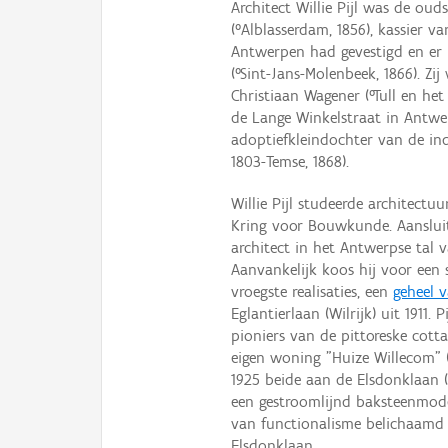
Architect Willie Pijl was de ou
(°Alblasserdam, 1856), kassier v
Antwerpen had gevestigd en er
(°Sint-Jans-Molenbeek, 1866). Z
Christiaan Wagener (°Tull en het
de Lange Winkelstraat in Antwe
adoptiefkleindochter van de ind
1803-Temse, 1868).
Willie Pijl studeerde architect
Kring voor Bouwkunde. Aansluit
architect in het Antwerpse tal 
Aanvankelijk koos hij voor een 
vroegste realisaties, een
geheel 
Eglantierlaan (Wilrijk) uit 1911.
pioniers van de pittoreske cotta
eigen woning "Huize Willecom" (g
1925 beide aan de Elsdonklaan (W
een gestroomlijnd baksteenmode
van functionalisme belichaamd
Elsdonklaan.