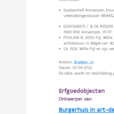
Stadsarchief Antwerpen, bou
vreemdelingendossier 481#45
GOEYVAERTS J. & DE RIDDER G
1900-1910
, Antwerpen, 111-117.
POULAIN N. 2003: Pijl, Willie.
architectuur in België van 1
S.A. 1926: Willie Pijl en zijn w
Auteurs:
Braeken, Jo
Datum:
02-04-2022
De tekst wordt ter beschikking 
Erfgoedobjecten
Ontwerper van
Burgerhuis in art-de