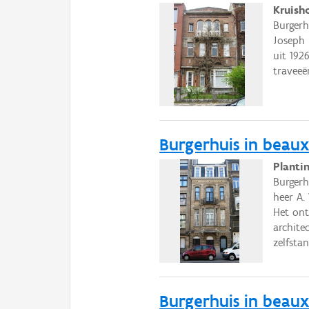
Kruish
Burgerh
Joseph 
uit 192
traveeë
Burgerhuis in beaux-
Planti
Burgerh
heer A.
Het ont
architec
zelfsta
Burgerhuis in beaux-