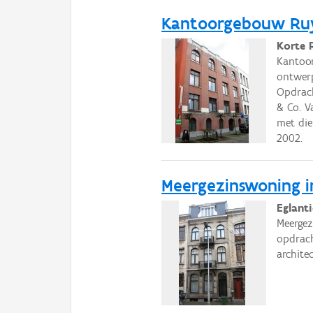
Kantoorgebouw Ruy
Korte 
Kantoor
ontwerp
Opdrach
& Co. V
met di
2002.
Meergezinswoning in
Eglant
Meergez
opdrach
architec