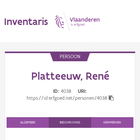
Inventaris
MENU
PERSOON
Platteeuw, René
Erfgoedobject
Aanduidingsobject
ID
4038
URI
https://id.erfgoed.net/personen/4038
Waarneming
Thema
ALGEMEEN
BESCHRIJVING
KENMERKEN
Gebeurtenis