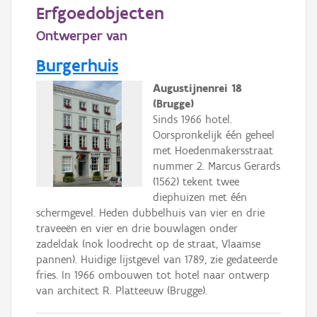
Persoon of collectief
Erfgoedobjecten
Ontwerper van
Downloads
Burgerhuis
Hergebruik
Augustijnenrei 18
Aanmelden
(Brugge)
Sinds 1966 hotel.
Oorspronkelijk één geheel
met Hoedenmakersstraat
nummer 2. Marcus Gerards
(1562) tekent twee
diephuizen met één
schermgevel. Heden dubbelhuis van vier en drie
traveeën en vier en drie bouwlagen onder
zadeldak (nok loodrecht op de straat, Vlaamse
pannen). Huidige lijstgevel van 1789, zie gedateerde
fries. In 1966 ombouwen tot hotel naar ontwerp
van architect R. Platteeuw (Brugge).