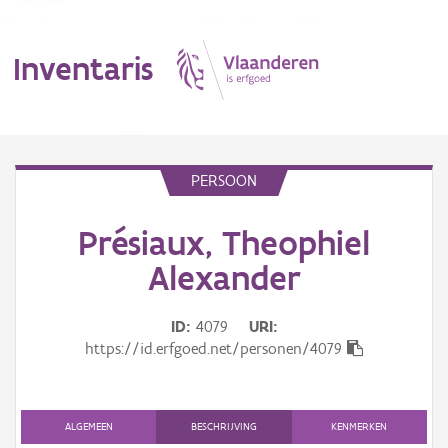
Inventaris
MENU
PERSOON
Présiaux, Theophiel
Erfgoedobject
Alexander
Aanduidingsobject
ID
4079
URI
Waarneming
https://id.erfgoed.net/personen/4079
Thema
Gebeurtenis
ALGEMEEN
BESCHRIJVING
KENMERKEN