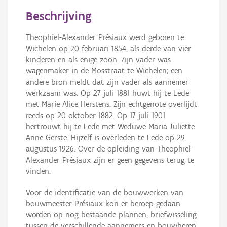
Persoon of collectief
Beschrijving
Downloads
Theophiel-Alexander Présiaux werd geboren te
Wichelen op 20 februari 1854, als derde van vier
Hergebruik
kinderen en als enige zoon. Zijn vader was
wagenmaker in de Mosstraat te Wichelen; een
Aanmelden
andere bron meldt dat zijn vader als aannemer
werkzaam was. Op 27 juli 1881 huwt hij te Lede
met Marie Alice Herstens. Zijn echtgenote overlijdt
reeds op 20 oktober 1882. Op 17 juli 1901
hertrouwt hij te Lede met Weduwe Maria Juliette
Anne Gerste. Hijzelf is overleden te Lede op 29
augustus 1926. Over de opleiding van Theophiel-
Alexander Présiaux zijn er geen gegevens terug te
vinden.
Voor de identificatie van de bouwwerken van
bouwmeester Présiaux kon er beroep gedaan
worden op nog bestaande plannen, briefwisseling
tussen de verschillende aannemers en bouwheren