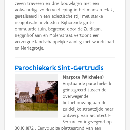
zeven traveeën en drie bouwlagen met een
volwaardige zolderverdieping in het mansardedak,
gerealiseerd in een eclectische stijl met sterke
neogotische invloeden. Bijhorende grote
ommuurde tuin, begrensd door de Zuidlaan,
Begijnhoflaan en Molenstraat vertoont een
verzorgde landschappelijke aanleg met wandelpad
en Mariagrotje.
Parochiekerk Sint-Gertrudis
Margote (Wichelen)
Vrijstaande parochiekerk
geïntegreerd tussen de
overwegende
lintbebouwing aan de
zuidelijke straatzijde naar
ontwerp van architect E.
Serrure en ingezegend op
30.10.1872 . Eenvoudige plattegrond van een