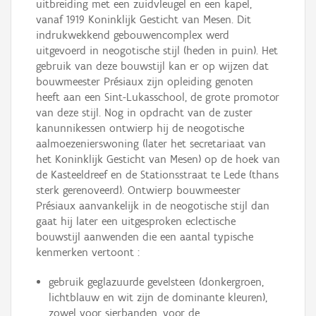
uitbreiding met een zuidvleugel en een kapel,
vanaf 1919 Koninklijk Gesticht van Mesen. Dit
indrukwekkend gebouwencomplex werd
uitgevoerd in neogotische stijl (heden in puin). Het
gebruik van deze bouwstijl kan er op wijzen dat
bouwmeester Présiaux zijn opleiding genoten
heeft aan een Sint-Lukasschool, de grote promotor
van deze stijl. Nog in opdracht van de zuster
kanunnikessen ontwierp hij de neogotische
aalmoezenierswoning (later het secretariaat van
het Koninklijk Gesticht van Mesen) op de hoek van
de Kasteeldreef en de Stationsstraat te Lede (thans
sterk gerenoveerd). Ontwierp bouwmeester
Présiaux aanvankelijk in de neogotische stijl dan
gaat hij later een uitgesproken eclectische
bouwstijl aanwenden die een aantal typische
kenmerken vertoont :
gebruik geglazuurde gevelsteen (donkergroen,
lichtblauw en wit zijn de dominante kleuren),
zowel voor sierbanden, voor de