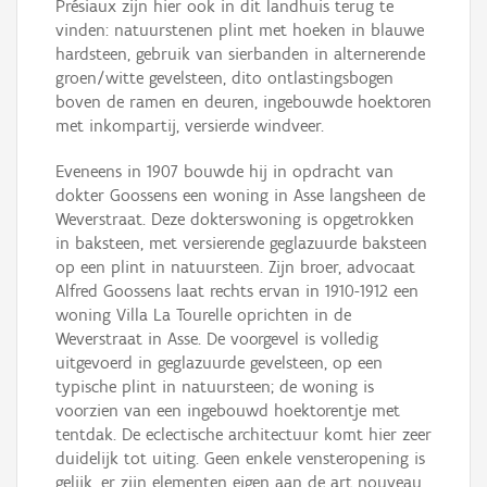
Présiaux zijn hier ook in dit landhuis terug te
vinden: natuurstenen plint met hoeken in blauwe
hardsteen, gebruik van sierbanden in alternerende
groen/witte gevelsteen, dito ontlastingsbogen
boven de ramen en deuren, ingebouwde hoektoren
met inkompartij, versierde windveer.
Eveneens in 1907 bouwde hij in opdracht van
dokter Goossens een woning in Asse langsheen de
Weverstraat. Deze dokterswoning is opgetrokken
in baksteen, met versierende geglazuurde baksteen
op een plint in natuursteen. Zijn broer, advocaat
Alfred Goossens laat rechts ervan in 1910-1912 een
woning Villa La Tourelle oprichten in de
Weverstraat in Asse. De voorgevel is volledig
uitgevoerd in geglazuurde gevelsteen, op een
typische plint in natuursteen; de woning is
voorzien van een ingebouwd hoektorentje met
tentdak. De eclectische architectuur komt hier zeer
duidelijk tot uiting. Geen enkele vensteropening is
gelijk, er zijn elementen eigen aan de art nouveau