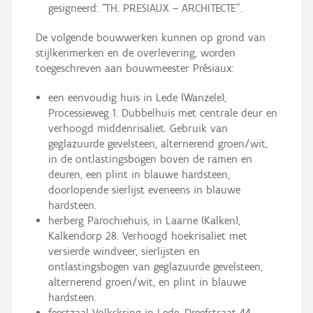
gesigneerd: “TH. PRESIAUX – ARCHITECTE”.
De volgende bouwwerken kunnen op grond van
stijlkenmerken en de overlevering, worden
toegeschreven aan bouwmeester Présiaux:
een eenvoudig huis in Lede (Wanzele),
Processieweg 1. Dubbelhuis met centrale deur en
verhoogd middenrisaliet. Gebruik van
geglazuurde gevelsteen, alternerend groen/wit,
in de ontlastingsbogen boven de ramen en
deuren, een plint in blauwe hardsteen,
doorlopende sierlijst eveneens in blauwe
hardsteen.
herberg Parochiehuis, in Laarne (Kalken),
Kalkendorp 28. Verhoogd hoekrisaliet met
versierde windveer, sierlijsten en
ontlastingsbogen van geglazuurde gevelsteen,
alternerend groen/wit, en plint in blauwe
hardsteen.
feestzaal Volkskring in Lede, Dreefstraat 44