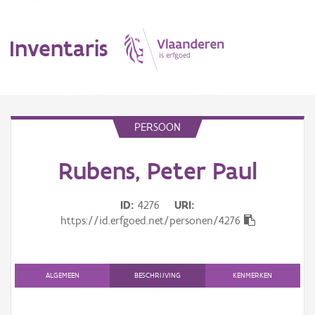
Inventaris
MENU
PERSOON
Rubens, Peter Paul
Erfgoedobject
Aanduidingsobject
ID
4276
URI
https://id.erfgoed.net/personen/4276
Waarneming
Thema
ALGEMEEN
BESCHRIJVING
KENMERKEN
Gebeurtenis