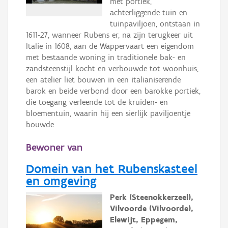
met portiek,
achterliggende tuin en
tuinpaviljoen, ontstaan in
1611-27, wanneer Rubens er, na zijn terugkeer uit
Italië in 1608, aan de Wappervaart een eigendom
met bestaande woning in traditionele bak- en
zandsteenstijl kocht en verbouwde tot woonhuis,
een atelier liet bouwen in een italianiserende
barok en beide verbond door een barokke portiek,
die toegang verleende tot de kruiden- en
bloementuin, waarin hij een sierlijk paviljoentje
bouwde.
Bewoner van
Domein van het Rubenskasteel
en omgeving
Perk (Steenokkerzeel),
Vilvoorde (Vilvoorde),
Elewijt, Eppegem,