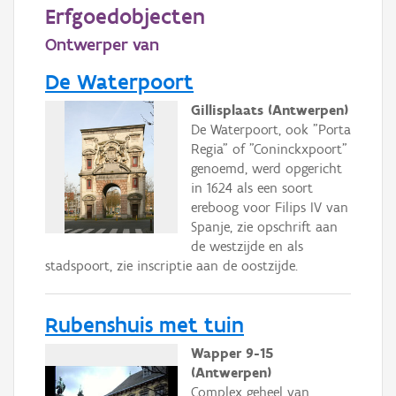
Persoon of collectief
Erfgoedobjecten
Ontwerper van
Downloads
De Waterpoort
Hergebruik
Gillisplaats (Antwerpen)
Aanmelden
De Waterpoort, ook "Porta
Regia" of "Coninckxpoort"
genoemd, werd opgericht
in 1624 als een soort
ereboog voor Filips IV van
Spanje, zie opschrift aan
de westzijde en als
stadspoort, zie inscriptie aan de oostzijde.
Rubenshuis met tuin
Wapper 9-15
(Antwerpen)
Complex geheel van