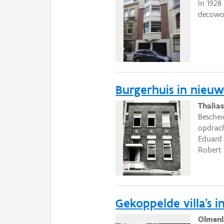
In 1928
decowo
Burgerhuis in nieuw
Thalia
Beschei
opdrach
Eduard 
Robert 
Gekoppelde villa's in
Olmenl