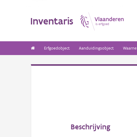
Inventaris
Erfgoedobject
Aanduidingsobject
Waarne
Beschrijving