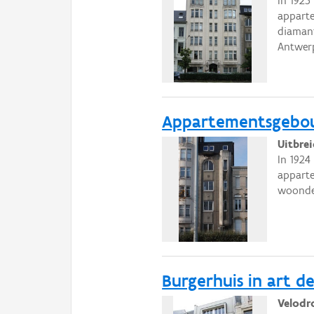
In 1925
apparte
diamant
Antwer
Appartementsgebouw
Uitbre
In 1924
apparte
woonde
Burgerhuis in art d
Velodr