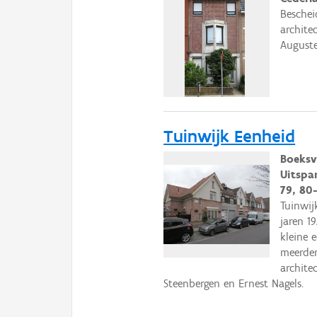
Besche
archite
Auguste
Tuinwijk Eenheid
Boeksve
Uitspan
79, 80
Tuinwij
jaren 1
kleine 
meerder
archite
Steenbergen en Ernest Nagels.