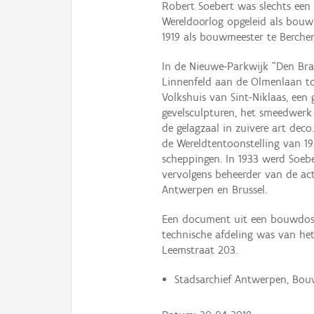
Robert Soebert was slechts een t
Wereldoorlog opgeleid als bouwk
1919 als bouwmeester te Berche
In de Nieuwe-Parkwijk “Den Br
Linnenfeld aan de Olmenlaan tot 
Volkshuis van Sint-Niklaas, een
gevelsculpturen, het smeedwer
de gelagzaal in zuivere art dec
de Wereldtentoonstelling van 19
scheppingen. In 1933 werd Soeb
vervolgens beheerder van de act
Antwerpen en Brussel.
Een document uit een bouwdossi
technische afdeling was van he
Leemstraat 203.
Stadsarchief Antwerpen, Bouw