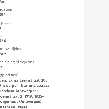
Jan
tedatum
894
eplaats
m
tum
964
an overlijden
hout
opleiding of typering
ct
gsplaats(en)
pen, Lange Leemstraat 203
 Antwerpen, Nationalestraat
 Berchem (Antwerpen),
oemstraat 2 (1919, 1925-
Borgerhout (Antwerpen),
tsebaan (1944)