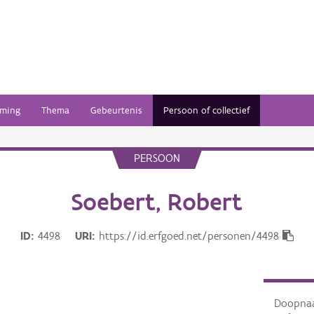
ming
Thema
Gebeurtenis
Persoon of collectief
PERSOON
Soebert, Robert
ID
4498
URI
https://id.erfgoed.net/personen/4498
Doopna