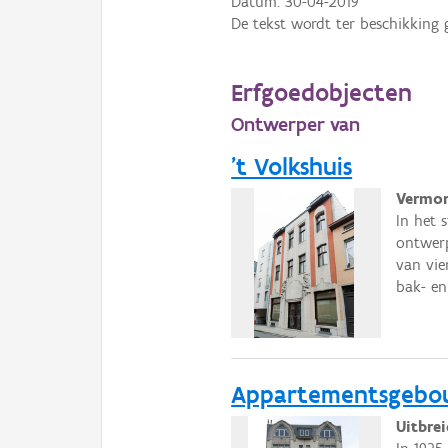
Datum:
30-04-2019
De tekst wordt ter beschikking 
Erfgoedobjecten
Ontwerper van
't Volkshuis
Vermor
In het 
ontwerp
van vie
bak- en
Appartementsgebouw
Uitbre