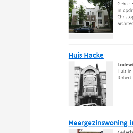
Geheel 
in opd
Christo
archite
Huis Hacke
Lodewi
Huis in
Robert 
Meergezinswoning in
Cederl