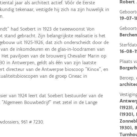
Robert 
iental jaar als architect actief. Vóór de Eerste
undig tekenaar, vestigde hij zich na zijn huwelijk in
Geboor
m.
19-07-1
Geboort
andt” had Soebert in 1923 de tweewoonst Von
Berche
stand gebracht. Zijn belangrijkste realisatie is het
 gebouw uit 1925-1926, dat zich onderscheidt door de
Sterfda
k van de inkomdeuren en de glas-in-loodramen van
16-08-1
o. Het paviljoen van de brouwerij Chevalier Marin op
Plaats v
30 in Antwerpen, geldt als één van zijn laatste
Borger
ert directeur van de Antwerpse bioscoop "Kinox", en
ualiteitsbioscopen van de groep Cineac in
Beroep, 
archite
Vestigin
er van 1924 leert dat Soebert bestuurder van de
Antwer
t "Algemeen Bouwbedrijf" met zetel in de Lange
(1923),
(1930),
Zonnebl
dossiers, 961 # 7230.
1930), 
Turnhou