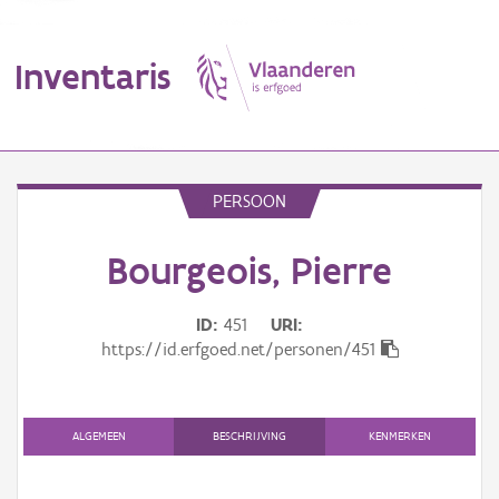
Inventaris
MENU
PERSOON
Bourgeois, Pierre
Erfgoedobject
Aanduidingsobject
ID
451
URI
https://id.erfgoed.net/personen/451
Waarneming
Thema
ALGEMEEN
BESCHRIJVING
KENMERKEN
Gebeurtenis