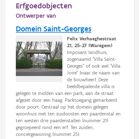
Persoon of collectief
Erfgoedobjecten
Ontwerper van
Downloads
Domein Saint-Georges
Hergebruik
Felix Verhaeghestraat
Aanmelden
21, 25-27 (Waregem)
Imposant landhuis,
zogenaamd "Villa Saint-
Georges" of ook wel "Villa
Joire" (naar de naam van
de bouwheer). Deze
beeldbepalende villa is
gelegen te midden van een park, aan de straat
afgezet door een haag. Parktoegang gemarkeerd
door poort. Centraal op het domein gelegen
woonhuis met ten zuidoosten een paardenstal en
ten westen drie paardenstallen (nummer 21)
gegroepeerd rond een erf. Ten zuiden,
conciërgewoning (nummer 25).