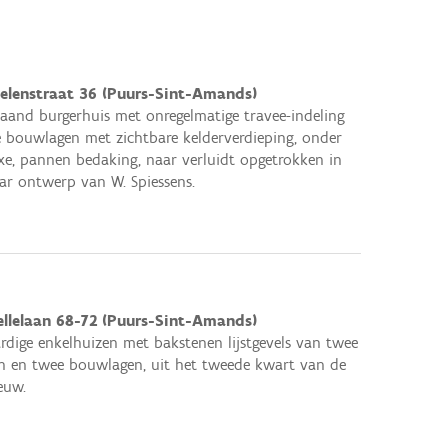
belenstraat 36 (Puurs-Sint-Amands)
taand burgerhuis met onregelmatige travee-indeling
 bouwlagen met zichtbare kelderverdieping, onder
e, pannen bedaking, naar verluidt opgetrokken in
ar ontwerp van W. Spiessens.
ellelaan 68-72 (Puurs-Sint-Amands)
ardige enkelhuizen met bakstenen lijstgevels van twee
n en twee bouwlagen, uit het tweede kwart van de
euw.