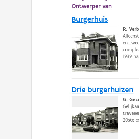
Ontwerper van
Burgerhuis
R. Ver
Alleens
en twee
complex
1939 na
Drie burgerhuizen
G. Gez
Gelijka
traveeë
20ste e