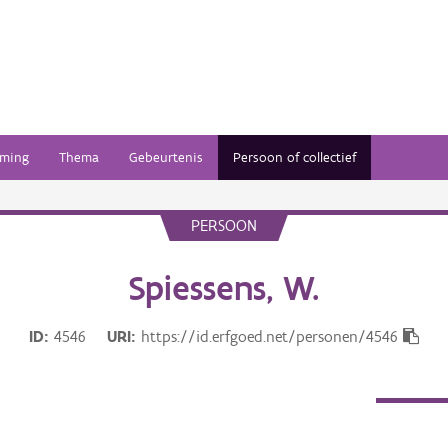
ming
Thema
Gebeurtenis
Persoon of collectief
PERSOON
Spiessens, W.
ID
4546
URI
https://id.erfgoed.net/personen/4546