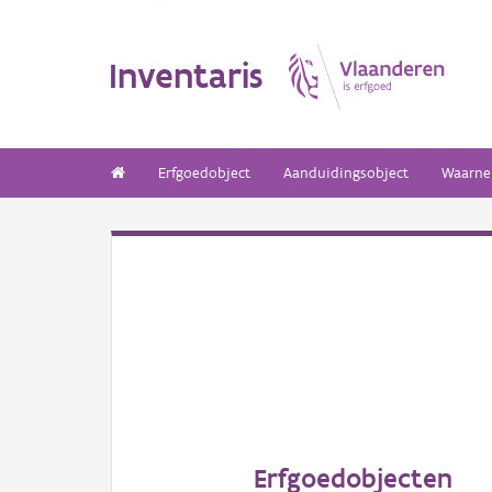
Inventaris
Erfgoedobject
Aanduidingsobject
Waarne
Erfgoedobjecten