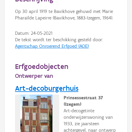
Persoon of collectief
Op 30 april 1919 te Bavikhove gehuwd met Marie
Downloads
Pharaïlde Lapeirre (Bavikhove, 1883-Izegem, 1964).
Hergebruik
Datum:
24-05-2021
De tekst wordt ter beschikking gesteld door:
Aanmelden
Agentschap Onroerend Erfgoed (AOE)
Erfgoedobjecten
Ontwerper van
Art-decoburgerhuis
Prinsessestraat 37
(Izegem)
Art-decogetinte
onderwijzerswoning van
1933, zie jaarsteen
achtergevel, naar ontwerp