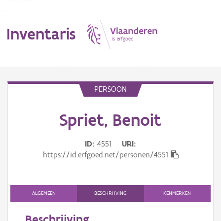
Inventaris
MENU
PERSOON
Spriet, Benoit
Erfgoedobject
Aanduidingsobject
ID
4551
URI
https://id.erfgoed.net/personen/4551
Waarneming
Thema
ALGEMEEN
BESCHRIJVING
KENMERKEN
Gebeurtenis
Beschrijving