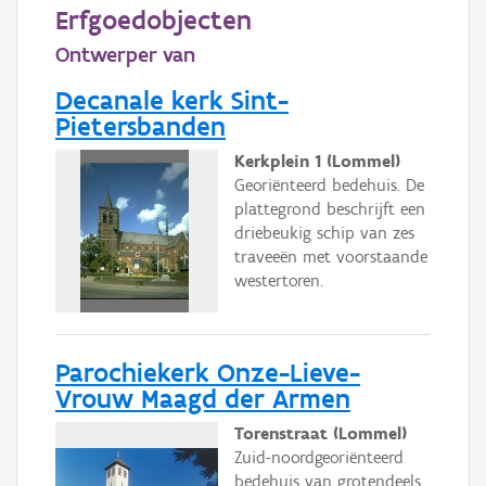
Persoon of collectief
Erfgoedobjecten
Ontwerper van
Downloads
Decanale kerk Sint-
Hergebruik
Pietersbanden
Aanmelden
Kerkplein 1 (Lommel)
Georiënteerd bedehuis. De
plattegrond beschrijft een
driebeukig schip van zes
traveeën met voorstaande
westertoren.
Parochiekerk Onze-Lieve-
Vrouw Maagd der Armen
Torenstraat (Lommel)
Zuid-noordgeoriënteerd
bedehuis van grotendeels