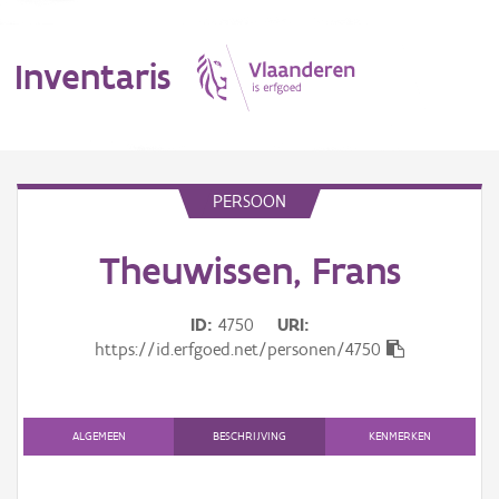
Inventaris
MENU
PERSOON
Theuwissen, Frans
Erfgoedobject
Aanduidingsobject
ID
4750
URI
https://id.erfgoed.net/personen/4750
Waarneming
Thema
ALGEMEEN
BESCHRIJVING
KENMERKEN
Gebeurtenis