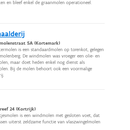
ten en bleef enkel de graanmolen operationeel.
aalderij
molenstraat 5A (Kortemark)
ermolen is een standaardmolen op torenkot, gelegen
molenberg. De windmolen was vroeger een olie- en
len, maar doet heden enkel nog dienst als
len. Bij de molen behoort ook een voormalige
ij.
eef 24 (Kortrijk)
tjesmolen is een windmolen met gesloten voet, dat
ssen uiterst zeldzame functie van vlaszwingelmolen