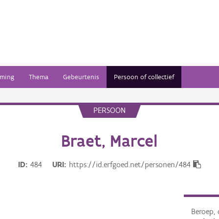
ming
Thema
Gebeurtenis
Persoon of collectief
PERSOON
Braet, Marcel
ID
484
URI
https://id.erfgoed.net/personen/484
Beroep, 