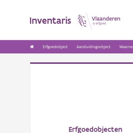
Inventaris
Erfgoedobject
Aanduidingsobject
Waarne
Erfgoedobjecten