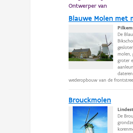
Ontwerper van
Blauwe Molen met m
Pilkem
De Blau
Biksch
geslote
molen, 
groter 
aanleun
dateren
wederopbouw van de frontstreek
Brouckmolen
Lindes
De Brou
grondze
korenmo