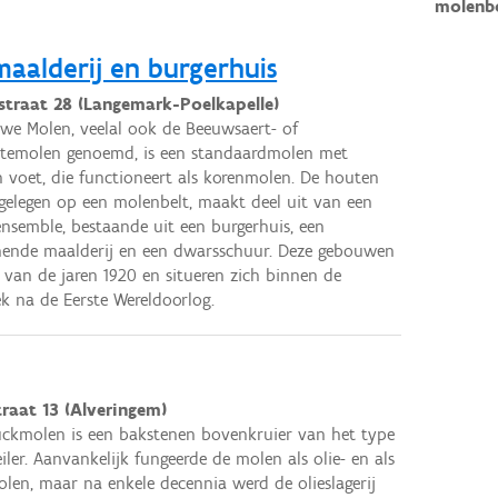
molenb
aalderij en burgerhuis
straat 28 (Langemark-Poelkapelle)
we Molen, veelal ook de Beeuwsaert- of
otemolen genoemd, is een standaardmolen met
n voet, die functioneert als korenmolen. De houten
gelegen op een molenbelt, maakt deel uit van een
ensemble, bestaande uit een burgerhuis, een
ende maalderij en een dwarsschuur. Deze gebouwen
 van de jaren 1920 en situeren zich binnen de
 na de Eerste Wereldoorlog.
traat 13 (Alveringem)
ckmolen is een bakstenen bovenkruier van het type
iler. Aanvankelijk fungeerde de molen als olie- en als
len, maar na enkele decennia werd de olieslagerij