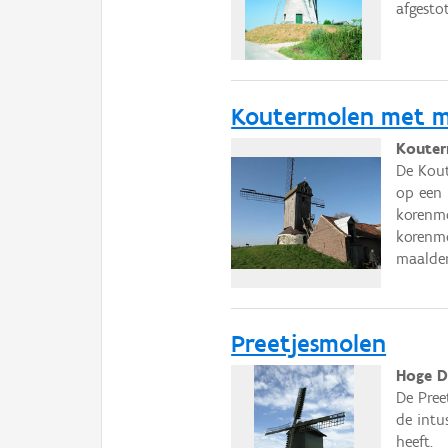
afgesto
Koutermolen met m
Kouter
De Kout
op een 
korenmo
korenmo
maalder
Preetjesmolen
Hoge Dr
De Pree
de intu
heeft.