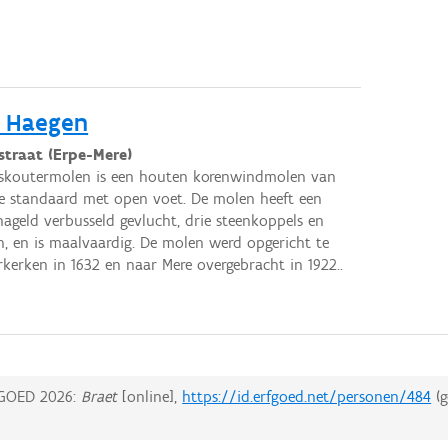
 Haegen
straat (Erpe-Mere)
iskoutermolen is een houten korenwindmolen van
e standaard met open voet. De molen heeft een
nageld verbusseld gevlucht, drie steenkoppels en
n, en is maalvaardig. De molen werd opgericht te
kerken in 1632 en naar Mere overgebracht in 1922..
GOED 2026:
Braet
[online],
https://id.erfgoed.net/personen/484
(g