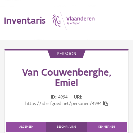
Inventaris
MENU
PERSOON
Van Couwenberghe,
Erfgoedobject
Emiel
Aanduidingsobject
ID
4994
URI
Waarneming
https://id.erfgoed.net/personen/4994
Thema
Gebeurtenis
ALGEMEEN
BESCHRIJVING
KENMERKEN