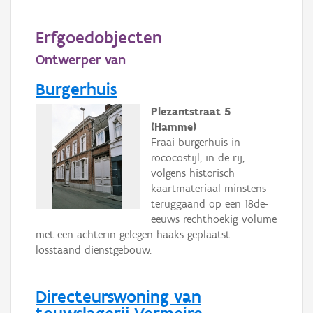
Persoon of collectief
Erfgoedobjecten
Downloads
Ontwerper van
Hergebruik
Burgerhuis
Aanmelden
Plezantstraat 5
(Hamme)
Fraai burgerhuis in
rococostijl, in de rij,
volgens historisch
kaartmateriaal minstens
teruggaand op een 18de-
eeuws rechthoekig volume
met een achterin gelegen haaks geplaatst
losstaand dienstgebouw.
Directeurswoning van