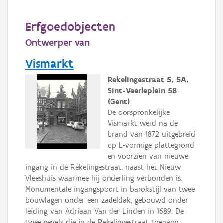
Persoon of collectief
Erfgoedobjecten
Downloads
Ontwerper van
Hergebruik
Vismarkt
Aanmelden
Rekelingestraat 5, 5A,
Sint-Veerleplein 5B
(Gent)
De oorspronkelijke
Vismarkt werd na de
brand van 1872 uitgebreid
op L-vormige plattegrond
en voorzien van nieuwe
ingang in de Rekelingestraat. naast het Nieuw
Vleeshuis waarmee hij onderling verbonden is.
Monumentale ingangspoort in barokstijl van twee
bouwlagen onder een zadeldak, gebouwd onder
leiding van Adriaan Van der Linden in 1689. De
twee gevels die in de Rekelingestraat toegang