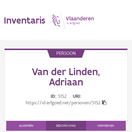
Inventaris
MENU
PERSOON
Van der Linden,
Erfgoedobject
Adriaan
Aanduidingsobject
ID
5152
URI
Waarneming
https://id.erfgoed.net/personen/5152
Thema
Gebeurtenis
ALGEMEEN
BESCHRIJVING
KENMERKEN