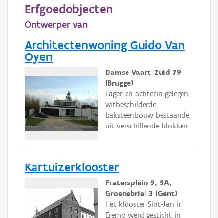
Persoon of collectief
Erfgoedobjecten
Ontwerper van
Downloads
Architectenwoning Guido Van
Hergebruik
Oyen
Aanmelden
Damse Vaart-Zuid 79
(Brugge)
Lager en achterin gelegen,
witbeschilderde
baksteenbouw bestaande
uit verschillende blokken.
Kartuizerklooster
Fratersplein 9, 9A,
Groenebriel 3 (Gent)
Het klooster Sint-Jan in
Eremo werd gesticht in