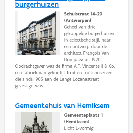
burgerhuizen
Schulstraat 14-20
(Antwerpen)
Geheel van drie
gekoppelde burgerhuizen
in eclectische stijl, naar
een ontwerp door de
architect François Van
Rompaey uit 1920.
Opdrachtgever was de firma A.F. Vincentelli & Co,
een fabriek van gekonfijt fruit en fruitconserven
die sinds 1905 aan de Lange Lozanastraat
gevestigd was.
Gemeentehuis van Hemiksem
Gemeenteplaats 1
(Hemiksem)
Licht L-vormig