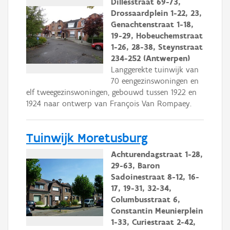
Dillesstraat 69-73,
Drossaardplein 1-22, 23,
Genachtenstraat 1-18,
19-29, Hobeuchemstraat
1-26, 28-38, Steynstraat
234-252 (Antwerpen)
Langgerekte tuinwijk van
70 eengezinswoningen en
elf tweegezinswoningen, gebouwd tussen 1922 en
1924 naar ontwerp van François Van Rompaey.
Tuinwijk Moretusburg
Achturendagstraat 1-28,
29-63, Baron
Sadoinestraat 8-12, 16-
17, 19-31, 32-34,
Columbusstraat 6,
Constantin Meunierplein
1-33, Curiestraat 2-42,