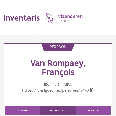
Inventaris
MENU
PERSOON
Van Rompaey,
Erfgoedobject
François
Aanduidingsobject
ID
5490
URI
Waarneming
https://id.erfgoed.net/personen/5490
Thema
Gebeurtenis
ALGEMEEN
BESCHRIJVING
KENMERKEN