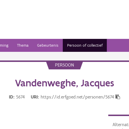
ming
Thema
Gebeurtenis
Persoon of collectief
PERSOON
Vandenweghe, Jacques
ID
5674
URI
https://id.erfgoed.net/personen/5674
Alterna