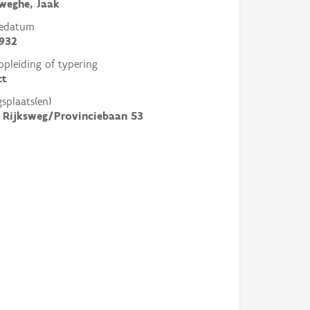
weghe, Jaak
tedatum
932
opleiding of typering
ct
gsplaats(en)
 Rijksweg/Provinciebaan 53