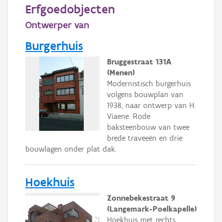
Persoon of collectief
Erfgoedobjecten
Ontwerper van
Downloads
Burgerhuis
Hergebruik
Bruggestraat 131A
Aanmelden
(Menen)
Modernistisch burgerhuis
volgens bouwplan van
1938, naar ontwerp van H.
Viaene. Rode
baksteenbouw van twee
brede traveeën en drie
bouwlagen onder plat dak.
Hoekhuis
Zonnebekestraat 9
(Langemark-Poelkapelle)
Hoekhuis met rechts