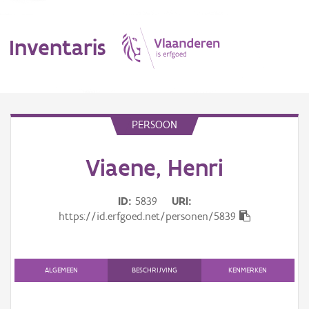
Inventaris
MENU
PERSOON
Viaene, Henri
Erfgoedobject
Aanduidingsobject
ID
5839
URI
https://id.erfgoed.net/personen/5839
Waarneming
Thema
ALGEMEEN
BESCHRIJVING
KENMERKEN
Gebeurtenis