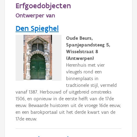
Persoon of collectief
Erfgoedobjecten
Ontwerper van
Downloads
Den Spieghel
Hergebruik
Oude Beurs,
Aanmelden
Spanjepandsteeg 5,
Wisselstraat 8
(Antwerpen)
Herenhuis met vier
vleugels rond een
binnenplaats in
tradtionele stijl, vermeld
vanaf 1387. Herbouwd of uitgebreid omstreeks
1506, en opnieuw in de eerste helft van de 17de
eeuw. Bewaarde huistoren uit de vroege 16de eeuw,
en een barokportaal uit het derde kwart van de
17de eeuw.