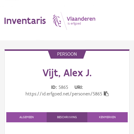
Inventaris
MENU
PERSOON
Vijt, Alex J.
Erfgoedobject
Aanduidingsobject
ID
5865
URI
https://id.erfgoed.net/personen/5865
Waarneming
Thema
ALGEMEEN
BESCHRIJVING
KENMERKEN
Gebeurtenis