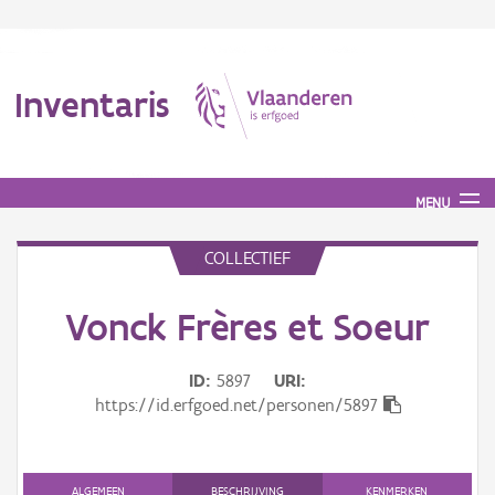
Inventaris
MENU
COLLECTIEF
Erfgoedobject
Vonck Frères et Soeur
Aanduidingsobject
ID
5897
URI
Waarneming
https://id.erfgoed.net/personen/5897
Thema
Gebeurtenis
ALGEMEEN
BESCHRIJVING
KENMERKEN