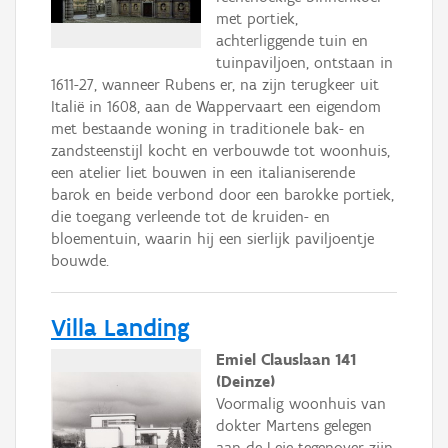
met portiek,
achterliggende tuin en
tuinpaviljoen, ontstaan in
1611-27, wanneer Rubens er, na zijn terugkeer uit
Italië in 1608, aan de Wappervaart een eigendom
met bestaande woning in traditionele bak- en
zandsteenstijl kocht en verbouwde tot woonhuis,
een atelier liet bouwen in een italianiserende
barok en beide verbond door een barokke portiek,
die toegang verleende tot de kruiden- en
bloementuin, waarin hij een sierlijk paviljoentje
bouwde.
Villa Landing
Emiel Clauslaan 141
(Deinze)
Voormalig woonhuis van
dokter Martens gelegen
aan de Leie tegenover zijn