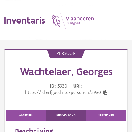
Inventaris
MENU
PERSOON
Wachtelaer, Georges
Erfgoedobject
Aanduidingsobject
ID
5930
URI
https://id.erfgoed.net/personen/5930
Waarneming
Thema
ALGEMEEN
BESCHRIJVING
KENMERKEN
Gebeurtenis
Beschrijving