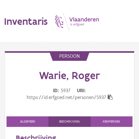
Inventaris
MENU
PERSOON
Warie, Roger
Erfgoedobject
Aanduidingsobject
ID
5937
URI
https://id.erfgoed.net/personen/5937
Waarneming
Thema
ALGEMEEN
BESCHRIJVING
KENMERKEN
Gebeurtenis
Beschrijving