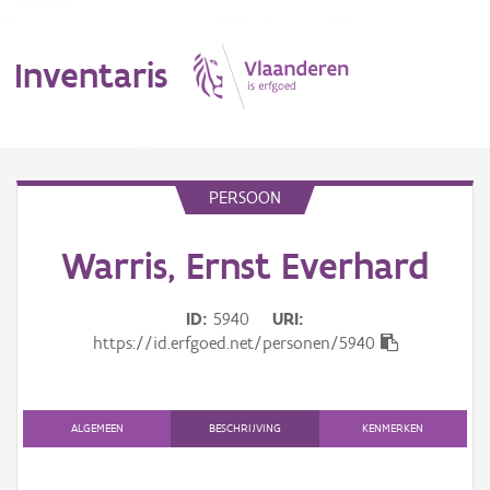
Inventaris
MENU
PERSOON
Warris, Ernst Everhard
Erfgoedobject
Aanduidingsobject
ID
5940
URI
https://id.erfgoed.net/personen/5940
Waarneming
Thema
ALGEMEEN
BESCHRIJVING
KENMERKEN
Gebeurtenis