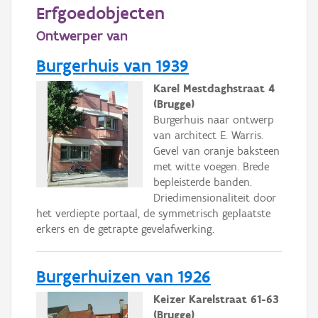
Persoon of collectief
Erfgoedobjecten
Ontwerper van
Downloads
Burgerhuis van 1939
Hergebruik
Karel Mestdaghstraat 4
Aanmelden
(Brugge)
Burgerhuis naar ontwerp
van architect E. Warris.
Gevel van oranje baksteen
met witte voegen. Brede
bepleisterde banden.
Driedimensionaliteit door
het verdiepte portaal, de symmetrisch geplaatste
erkers en de getrapte gevelafwerking.
Burgerhuizen van 1926
Keizer Karelstraat 61-63
(Brugge)