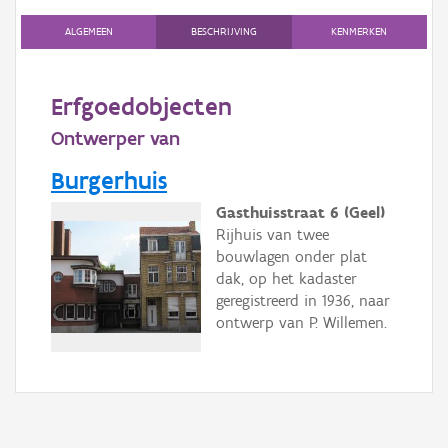
Gebeurtenis
ALGEMEEN
BESCHRIJVING
KENMERKEN
Persoon of collectief
Downloads
Erfgoedobjecten
Ontwerper van
Hergebruik
Burgerhuis
Aanmelden
Gasthuisstraat 6 (Geel)
Rijhuis van twee
bouwlagen onder plat
dak, op het kadaster
geregistreerd in 1936, naar
ontwerp van P. Willemen.