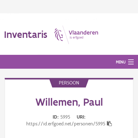
Inventaris
MENU
PERSOON
Erfgoedobject
Willemen, Paul
Aanduidingsobject
Waarneming
ID
5995
URI
https://id.erfgoed.net/personen/5995
Thema