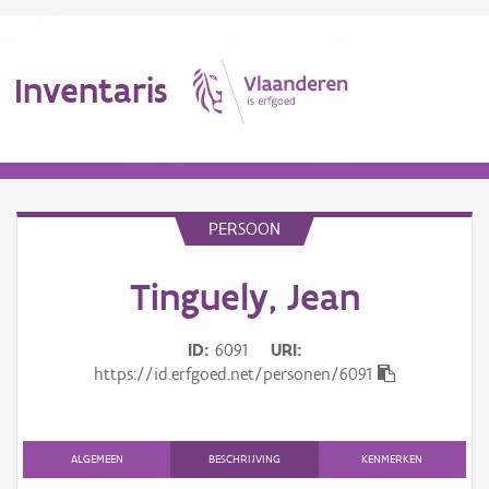
Inventaris
MENU
PERSOON
Erfgoedobject
Tinguely, Jean
Aanduidingsobject
ID
6091
URI
https://id.erfgoed.net/personen/6091
Waarneming
Thema
ALGEMEEN
BESCHRIJVING
KENMERKEN
Gebeurtenis