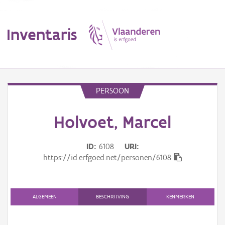
Inventaris
MENU
PERSOON
Holvoet, Marcel
Erfgoedobject
Aanduidingsobject
ID
6108
URI
https://id.erfgoed.net/personen/6108
Waarneming
Thema
ALGEMEEN
BESCHRIJVING
KENMERKEN
Gebeurtenis