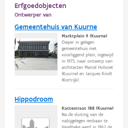
Persoon of collectief
Erfgoedobjecten
Ontwerper van
Downloads
Gemeentehuis van Kuurne
Hergebruik
Marktplein 9 (Kuurne)
Aanmelden
Dieper in gelegen
gemeentehuis met
voorliggend plein, ingewijd
in 1975, naar ontwerp van
architecten Marcel Holvoet
(Kuurne) en Jacques Kindt
(Kortrijk).
Hippodroom
Kattestraat 188 (Kuurne)
Na de sluiting van de
nabijgelegen renbaan te
Harelbeke werd in 1962 de