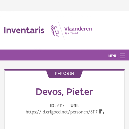
Inventaris
MENU
PERSOON
Erfgoedobject
Devos, Pieter
Aanduidingsobject
ID
6117
URI
Waarneming
https://id.erfgoed.net/personen/6117
Thema