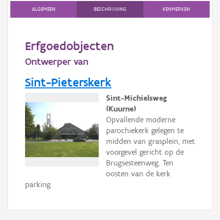
Gebeurtenis
ALGEMEEN
BESCHRIJVING
KENMERKEN
Persoon of collectief
Erfgoedobjecten
Downloads
Ontwerper van
Hergebruik
Sint-Pieterskerk
Aanmelden
Sint-Michielsweg
(Kuurne)
Opvallende moderne
parochiekerk gelegen te
midden van grasplein, met
voorgevel gericht op de
Brugsesteenweg. Ten
oosten van de kerk
parking.