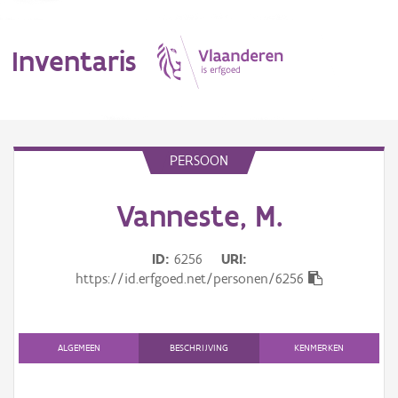
Inventaris
MENU
PERSOON
Vanneste, M.
Erfgoedobject
Aanduidingsobject
ID
6256
URI
https://id.erfgoed.net/personen/6256
Waarneming
Thema
ALGEMEEN
BESCHRIJVING
KENMERKEN
Gebeurtenis