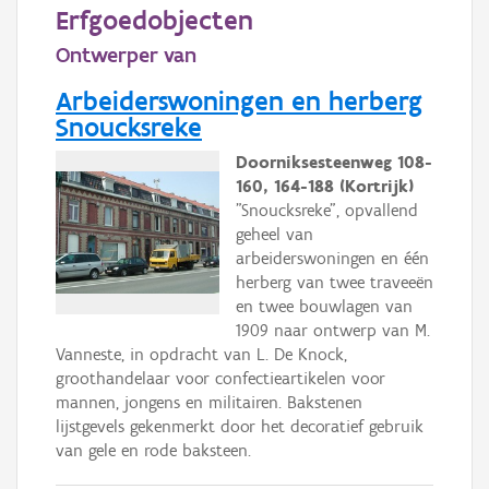
Persoon of collectief
Erfgoedobjecten
Ontwerper van
Downloads
Arbeiderswoningen en herberg
Hergebruik
Snoucksreke
Aanmelden
Doorniksesteenweg 108-
160, 164-188 (Kortrijk)
"Snoucksreke", opvallend
geheel van
arbeiderswoningen en één
herberg van twee traveeën
en twee bouwlagen van
1909 naar ontwerp van M.
Vanneste, in opdracht van L. De Knock,
groothandelaar voor confectieartikelen voor
mannen, jongens en militairen. Bakstenen
lijstgevels gekenmerkt door het decoratief gebruik
van gele en rode baksteen.