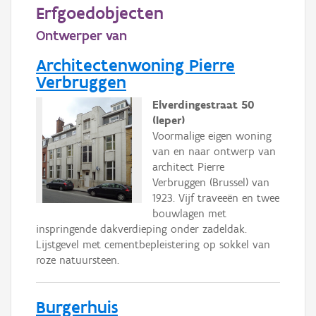
Persoon of collectief
Erfgoedobjecten
Ontwerper van
Downloads
Architectenwoning Pierre
Hergebruik
Verbruggen
Aanmelden
Elverdingestraat 50
(Ieper)
Voormalige eigen woning
van en naar ontwerp van
architect Pierre
Verbruggen (Brussel) van
1923. Vijf traveeën en twee
bouwlagen met
inspringende dakverdieping onder zadeldak.
Lijstgevel met cementbepleistering op sokkel van
roze natuursteen.
Burgerhuis