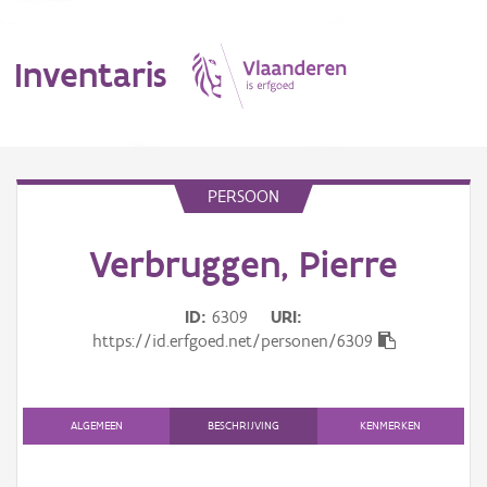
Inventaris
MENU
PERSOON
Verbruggen, Pierre
Erfgoedobject
Aanduidingsobject
ID
6309
URI
https://id.erfgoed.net/personen/6309
Waarneming
Thema
ALGEMEEN
BESCHRIJVING
KENMERKEN
Gebeurtenis