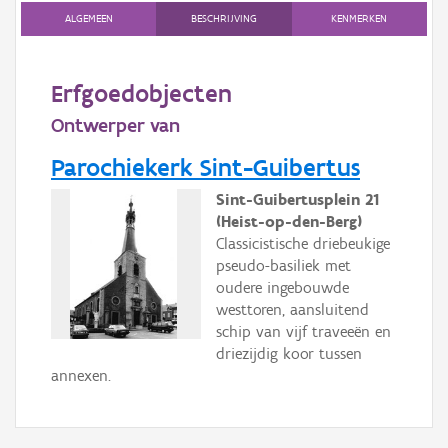
Gebeurtenis
ALGEMEEN
BESCHRIJVING
KENMERKEN
Persoon of collectief
Erfgoedobjecten
Downloads
Ontwerper van
Hergebruik
Parochiekerk Sint-Guibertus
Aanmelden
Sint-Guibertusplein 21
(Heist-op-den-Berg)
Classicistische driebeukige
pseudo-basiliek met
oudere ingebouwde
westtoren, aansluitend
schip van vijf traveeën en
driezijdig koor tussen
annexen.