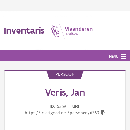
Inventaris
MENU
PERSOON
Erfgoedobject
Veris, Jan
Aanduidingsobject
ID
6369
URI
Waarneming
https://id.erfgoed.net/personen/6369
Thema