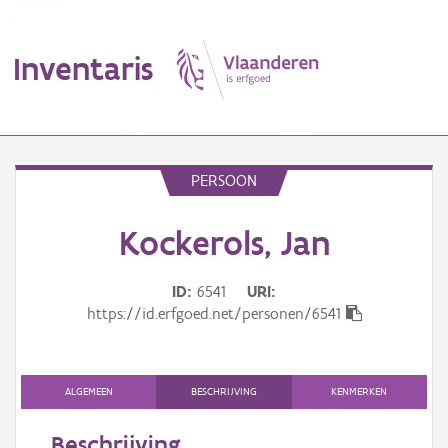
Inventaris
MENU
PERSOON
Kockerols, Jan
Erfgoedobject
Aanduidingsobject
ID
6541
URI
https://id.erfgoed.net/personen/6541
Waarneming
Thema
ALGEMEEN
BESCHRIJVING
KENMERKEN
Gebeurtenis
Beschrijving