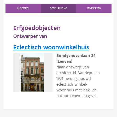
Gebeurtenis
ALGEMEEN
BESCHRIJVING
KENMERKEN
Persoon of collectief
Downloads
Erfgoedobjecten
Ontwerper van
Hergebruik
Eclectisch woonwinkelhuis
Aanmelden
Bondgenotenlaan 24
(Leuven)
Naar ontwerp van
architect M. Vandeput in
1921 heropgebouwd
eclectisch winkel-
woonhuis met bak- en
natuurstenen lijstgevel.