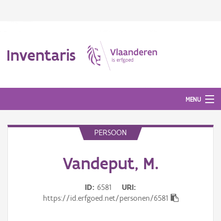
Inventaris
MENU
PERSOON
Erfgoedobject
Vandeput, M.
Aanduidingsobject
Waarneming
ID
6581
URI
https://id.erfgoed.net/personen/6581
Thema