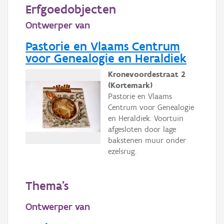
Persoon of collectief
Erfgoedobjecten
Ontwerper van
Downloads
Pastorie en Vlaams Centrum
Hergebruik
voor Genealogie en Heraldiek
Aanmelden
Kronevoordestraat 2
(Kortemark)
Pastorie en Vlaams
Centrum voor Genealogie
en Heraldiek. Voortuin
afgesloten door lage
bakstenen muur onder
ezelsrug.
Thema's
Ontwerper van