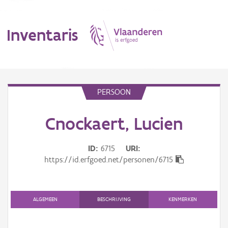
Inventaris
MENU
PERSOON
Cnockaert, Lucien
Erfgoedobject
Aanduidingsobject
ID
6715
URI
https://id.erfgoed.net/personen/6715
Waarneming
Thema
ALGEMEEN
BESCHRIJVING
KENMERKEN
Gebeurtenis