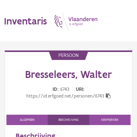
Inventaris
MENU
PERSOON
Bresseleers, Walter
Erfgoedobject
Aanduidingsobject
ID
6743
URI
https://id.erfgoed.net/personen/6743
Waarneming
Thema
ALGEMEEN
BESCHRIJVING
KENMERKEN
Gebeurtenis
Beschrijving