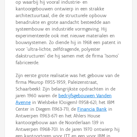
op waarbij hij vooral industrie- en
kantoorgebouwen ontwierp in een strakke
architectuurtaal, die de structurele opbouw
benadrukte en grote aandacht besteedde aan
systeembouw en industriële vormgeving. Hij
experimenteerde ook met nieuwe materialen en
bouwsystemen. Zo diende hij in 1968 een patent in
voor ‘ultra-lichte, zelfdragende, polyester
dakstructuren’ die hij samen met de firma ‘Isomo’
fabriceerde.
Zijn eerste grote realisatie was het gebouw van de
firma Meurop (1955-1959, Paleizenstraat,
Schaarbeek). Zijn belangrijkste opdrachten in de
jaren 1960 waren de
bedrijfsgebouwen Vanden
Avenne
in Wielsbeke (Ooigem) (1958-62), het IBM
Center in Diegem (1963-71), de
Financia Bank
in
Antwerpen (1963-67) en het Ahlers House
kantoorgebouw aan de Noorderlaan 139 in
Antwerpen (1968-70). In de jaren 1970 ontwierp hij
een kantoortoren voor ITT en een voor IBM in