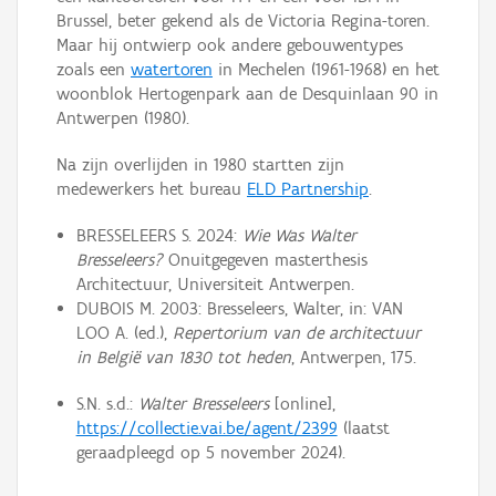
Brussel, beter gekend als de Victoria Regina-toren.
Maar hij ontwierp ook andere gebouwentypes
zoals een
watertoren
in Mechelen (1961-1968) en het
woonblok Hertogenpark aan de Desquinlaan 90 in
Antwerpen (1980).
Na zijn overlijden in 1980 startten zijn
medewerkers het bureau
ELD Partnership
.
BRESSELEERS S. 2024:
Wie Was Walter
Bresseleers?
Onuitgegeven masterthesis
Architectuur, Universiteit Antwerpen.
DUBOIS M. 2003: Bresseleers, Walter, in: VAN
LOO A. (ed.),
Repertorium van de architectuur
in België van 1830 tot heden
, Antwerpen, 175.
S.N. s.d.:
Walter Bresseleers
[online],
https://collectie.vai.be/agent/2399
(laatst
geraadpleegd op 5 november 2024).