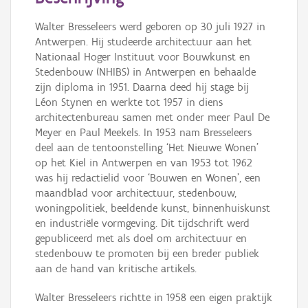
Persoon of collectief
Walter Bresseleers werd geboren op 30 juli 1927 in
Downloads
Antwerpen. Hij studeerde architectuur aan het
Nationaal Hoger Instituut voor Bouwkunst en
Hergebruik
Stedenbouw (NHIBS) in Antwerpen en behaalde
zijn diploma in 1951. Daarna deed hij stage bij
Aanmelden
Léon Stynen en werkte tot 1957 in diens
architectenbureau samen met onder meer Paul De
Meyer en Paul Meekels. In 1953 nam Bresseleers
deel aan de tentoonstelling ‘Het Nieuwe Wonen’
op het Kiel in Antwerpen en van 1953 tot 1962
was hij redactielid voor ‘Bouwen en Wonen’, een
maandblad voor architectuur, stedenbouw,
woningpolitiek, beeldende kunst, binnenhuiskunst
en industriële vormgeving. Dit tijdschrift werd
gepubliceerd met als doel om architectuur en
stedenbouw te promoten bij een breder publiek
aan de hand van kritische artikels.
Walter Bresseleers richtte in 1958 een eigen praktijk