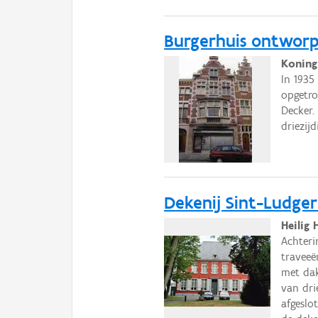
Burgerhuis ontwor
Koning
In 1935
opgetr
Decker.
driezijd
Dekenij Sint-Ludge
Heilig 
Achteri
traveeë
met dak
van dri
afgeslo