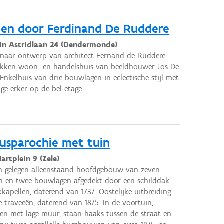
pen door Ferdinand De Ruddere
in Astridlaan 24 (Dendermonde)
 naar ontwerp van architect Fernand de Ruddere
okken woon- en handelshuis van beeldhouwer Jos De
 Enkelhuis van drie bouwlagen in eclectische stijl met
ige erker op de bel-etage.
rusparochie met tuin
Hartplein 9 (Zele)
n gelegen alleenstaand hoofdgebouw van zeven
n en twee bouwlagen afgedekt door een schilddak
kapellen, daterend van 1737. Oostelijke uitbreiding
e traveeën, daterend van 1875. In de voortuin,
ten met lage muur, staan haaks tussen de straat en