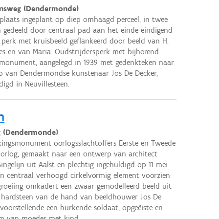
nsweg (Dendermonde)
plaats ingeplant op diep omhaagd perceel, in twee
 gedeeld door centraal pad aan het einde eindigend
 perk met kruisbeeld geflankeerd door beeld van H.
s en van Maria. Oudstrijdersperk met bijhorend
smonument, aangelegd in 1939 met gedenkteken naar
p van Dendermondse kunstenaar Jos De Decker,
digd in Neuvillesteen.
n
 (Dendermonde)
ingsmonument oorlogsslachtoffers Eerste en Tweede
orlog, gemaakt naar een ontwerp van architect
Singelijn uit Aalst en plechtig ingehuldigd op 11 mei
en centraal verhoogd cirkelvormig element voorzien
roeiing omkadert een zwaar gemodelleerd beeld uit
 hardsteen van de hand van beeldhouwer Jos De
 voorstellende een hurkende soldaat, opgeëiste en
orm van moeder met kind.