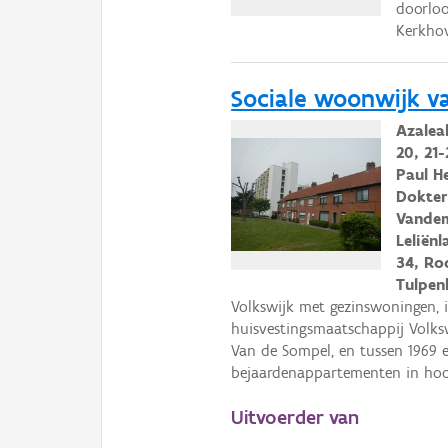
doorloo
Kerkhov
Sociale woonwijk va
Azaleal
20, 21-
Paul He
Dokter 
Vandem
Leliënl
34, Rod
Tulpen
Volkswijk met gezinswoningen, i
huisvestingsmaatschappij Volks
Van de Sompel, en tussen 1969 e
bejaardenappartementen in ho
Uitvoerder van