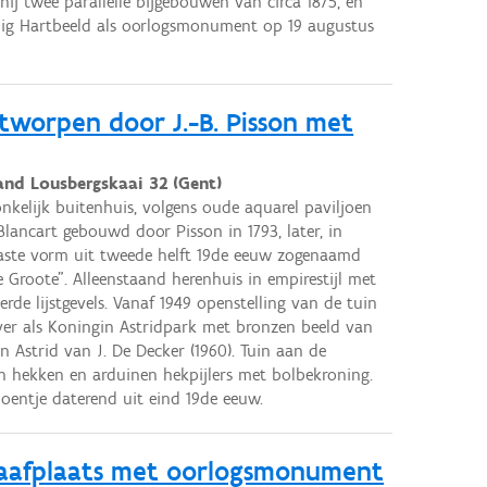
nij twee parallelle bijgebouwen van circa 1875, en
lig Hartbeeld als oorlogsmonument op 19 augustus
tworpen door J.-B. Pisson met
and Lousbergskaai 32 (Gent)
nkelijk buitenhuis, volgens oude aquarel paviljoen
Blancart gebouwd door Pisson in 1793, later, in
ste vorm uit tweede helft 19de eeuw zogenaamd
De Groote". Alleenstaand herenhuis in empirestijl met
terde lijstgevels. Vanaf 1949 openstelling van de tuin
ver als Koningin Astridpark met bronzen beeld van
n Astrid van J. De Decker (1960). Tuin aan de
ren hekken en arduinen hekpijlers met bolbekroning.
oentje daterend uit eind 19de eeuw.
raafplaats met oorlogsmonument