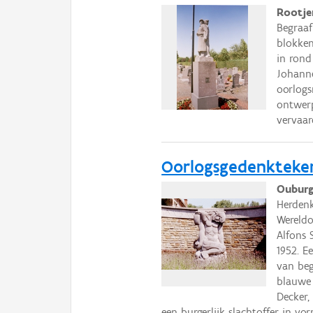
Rootje
Begraaf
blokken
in rond
Johanne
oorlog
ontwer
vervaar
Oorlogsgedenkteke
Ouburg
Herdenk
Wereldo
Alfons 
1952. E
van beg
blauwe
Decker,
een burgerlijk slachtoffer in v