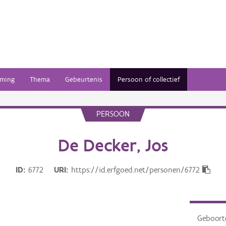
ming
Thema
Gebeurtenis
Persoon of collectief
PERSOON
De Decker, Jos
ID
6772
URI
https://id.erfgoed.net/personen/6772
Geboor