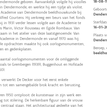
18-08-1
endermonde geboren. Aanvankelijk volgde hij vioolles
n Dendermonde, en werkte hij een tijdje als violist.
Geboort
de Academie van Dendermonde beeldhouwkunde bij
Dender
fred Courtens. Hij verkreeg een beurs van het fonds
Sterfda
j in 1931 verder lessen volgde aan de Academie te
16-01-
es Marin, Victor Rousseau en Egide Rombaux. Van
zaam in het atelier van deze laatstgenoemde. Van
Plaats v
de Academie in Dendermonde en vanaf 1970 was hij
Dender
ciële opdrachten maakte hij ook oorlogsmonumenten,
Beroep, 
ten en gedenkplaten.
beeldh
n aantal oorlogsmonumenten voor de omliggende
als te Grembergen (1939), Buggenhout en Hofstade
50).
erwerkt De Decker voor het eerst enkele
 tot een samengebalde brok kracht en berusting.
ren 1950 ontplooit de kunstenaar in zijn werk een
g tot stilering. De herkenbare figuur van de vrouw
t centraal staan. Het architecturaal gedeelte van het