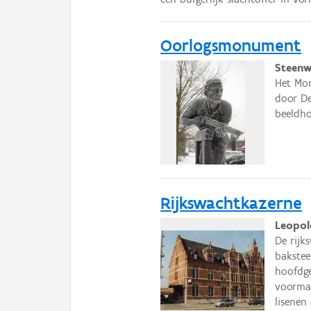
Oorlogsmonument
Steenw
Het Mon
door D
beeldho
Rijkswachtkazerne
Leopol
De rijk
bakste
hoofdge
voormal
lisenen