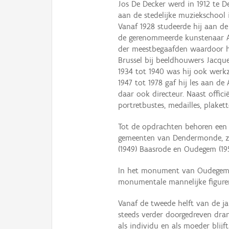
Jos De Decker werd in 1912 te D
aan de stedelijke muziekschool i
Vanaf 1928 studeerde hij aan 
de gerenommeerde kunstenaar Al
der meestbegaafden waardoor hi
Brussel bij beeldhouwers Jacqu
1934 tot 1940 was hij ook werk
1947 tot 1978 gaf hij les aan 
daar ook directeur. Naast offi
portretbustes, medailles, plaket
Tot de opdrachten behoren ee
gemeenten van Dendermonde, zo
(1949) Baasrode en Oudegem (19
In het monument van Oudegem v
monumentale mannelijke figuren
Vanaf de tweede helft van de ja
steeds verder doorgedreven dran
als individu en als moeder blijf