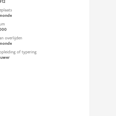
912
eplaats
monde
tum
2000
an overlijden
monde
opleiding of typering
ouwer