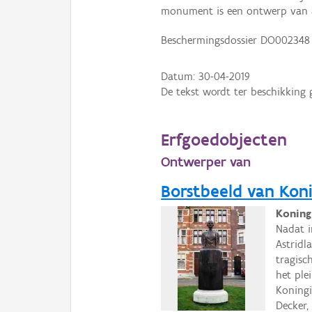
monument is een ontwerp van ar
Beschermingsdossier DO002348 
Datum:
30-04-2019
De tekst wordt ter beschikking 
Erfgoedobjecten
Ontwerper van
Borstbeeld van Koni
Koning
Nadat i
Astridl
tragis
het ple
Koningi
Decker, 