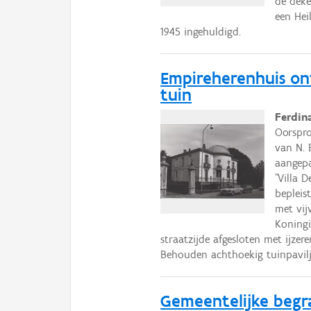
de deke
een Hei
1945 ingehuldigd.
Empireherenhuis on
tuin
Ferdin
Oorspro
van N. 
aangepa
"Villa 
bepleis
met vij
Koningi
straatzijde afgesloten met ijze
Behouden achthoekig tuinpavilj
Gemeentelijke beg