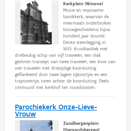
Kerkplein (Ninove)
Mooie en imposante
barokkerk, waarvan de
meermaals onderbroken
bouwgeschiedenis bijna
honderd jaar duurde.
Eerste steenlegging in
1635. Kruisbasiliek met
driebeukig schip van vijf traveeën, een vlak
gesloten transept van twee traveeën, een koor van
vier traveeën met driezijdige koorsluiting
geflankeerd door twee lagere zijkoortjes en een
traptorentje; toren achter de koorsluiting. Deels
ommuurd met kerkhof ten noordoosten.
Parochiekerk Onze-Lieve-
Vrouw
Zandbergenplein
(Geraardsbergen)