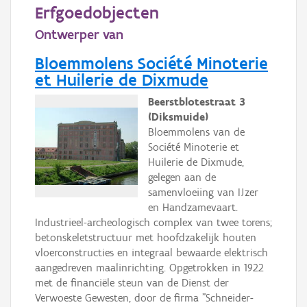
Persoon of collectief
Erfgoedobjecten
Ontwerper van
Downloads
Bloemmolens Société Minoterie
Hergebruik
et Huilerie de Dixmude
Aanmelden
Beerstblotestraat 3
(Diksmuide)
Bloemmolens van de
Société Minoterie et
Huilerie de Dixmude,
gelegen aan de
samenvloeiing van IJzer
en Handzamevaart.
Industrieel-archeologisch complex van twee torens;
betonskeletstructuur met hoofdzakelijk houten
vloerconstructies en integraal bewaarde elektrisch
aangedreven maalinrichting. Opgetrokken in 1922
met de financiële steun van de Dienst der
Verwoeste Gewesten, door de firma "Schneider-