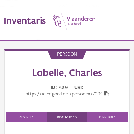
Inventaris
MENU
PERSOON
Lobelle, Charles
Erfgoedobject
Aanduidingsobject
ID
7009
URI
https://id.erfgoed.net/personen/7009
Waarneming
Thema
ALGEMEEN
BESCHRIJVING
KENMERKEN
Gebeurtenis