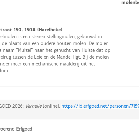
molenb
straat 150, 150A (Harelbeke)
elmolen is een stenen stellingmolen, gebouwd in
 de plaats van een oudere houten molen. De molen
e naam "Muizel" naar het gehucht van Hulste dat op
elrug tussen de Leie en de Mandel ligt. Bij de molen
nder meer een mechanische maalderij uit het
llum.
GOED 2026:
Verhelle
[online],
https://id.erfgoed.net/personen/715
oerend Erfgoed