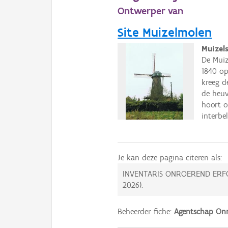
Ontwerper van
Site Muizelmolen
Muizel
De Muiz
1840 op
kreeg d
de heuv
hoort o
interbe
Je kan deze pagina citeren als:
INVENTARIS ONROEREND ERF
2026
).
Beheerder fiche:
Agentschap Onr