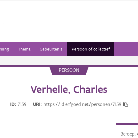
ming
Thema
Gebeurtenis
Persoon of collectief
PERSOON
Verhelle, Charles
ID
7159
URI
https://id.erfgoed.net/personen/7159
Beroep, 