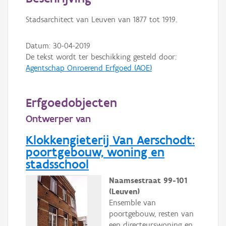
Persoon of collectief
Stadsarchitect van Leuven van 1877 tot 1919.
Downloads
Datum:
30-04-2019
Hergebruik
De tekst wordt ter beschikking gesteld door:
Agentschap Onroerend Erfgoed (AOE)
Aanmelden
Erfgoedobjecten
Ontwerper van
Klokkengieterij Van Aerschodt:
poortgebouw, woning en
stadsschool
Naamsestraat 99-101
(Leuven)
Ensemble van
poortgebouw, resten van
een directeurswoning en