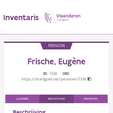
Inventaris
MENU
PERSOON
Frische, Eugène
Erfgoedobject
Aanduidingsobject
ID
7336
URI
https://id.erfgoed.net/personen/7336
Waarneming
Thema
ALGEMEEN
BESCHRIJVING
KENMERKEN
Gebeurtenis
Beschrijving