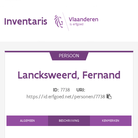
Inventaris
MENU
PERSOON
Lancksweerd, Fernand
Erfgoedobject
Aanduidingsobject
ID
7738
URI
https://id.erfgoed.net/personen/7738
Waarneming
Thema
ALGEMEEN
BESCHRIJVING
KENMERKEN
Gebeurtenis