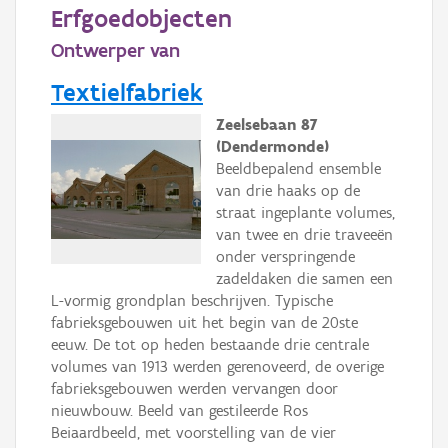
Persoon of collectief
Erfgoedobjecten
Ontwerper van
Downloads
Textielfabriek
Hergebruik
Zeelsebaan 87
Aanmelden
(Dendermonde)
Beeldbepalend ensemble
van drie haaks op de
straat ingeplante volumes,
van twee en drie traveeën
onder verspringende
zadeldaken die samen een
L-vormig grondplan beschrijven. Typische
fabrieksgebouwen uit het begin van de 20ste
eeuw. De tot op heden bestaande drie centrale
volumes van 1913 werden gerenoveerd, de overige
fabrieksgebouwen werden vervangen door
nieuwbouw. Beeld van gestileerde Ros
Beiaardbeeld, met voorstelling van de vier