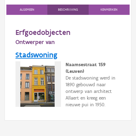
Gebeurtenis
ALGEMEEN
BESCHRIJVING
KENMERKEN
Persoon of collectief
Downloads
Erfgoedobjecten
Ontwerper van
Hergebruik
Stadswoning
Aanmelden
Naamsestraat 159
(Leuven)
De stadswoning werd in
1890 gebouwd naar
ontwerp van architect
Allaert en kreeg een
nieuwe pui in 1950.