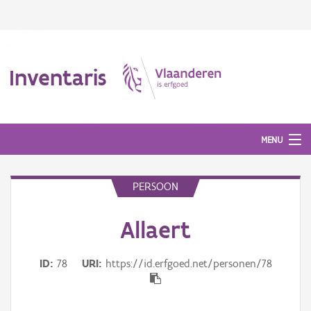
Inventaris
MENU
PERSOON
Erfgoedobject
Allaert
Aanduidingsobject
Waarneming
ID
78
URI
https://id.erfgoed.net/personen/78
Thema