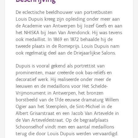
Persoon of collectief
De eclectische beeldhouwer van portretbusten
Downloads
Louis Dupuis kreeg zijn opleiding onder meer aan
de Academie van Antwerpen bij Jozef Geefs en aan
Hergebruik
het NHISKA bij Jean Van Arendonck. Hij was tevens
ook medaillist. In 1869 en 1872 behaalde hij de
Aanmelden
tweede plaats in de Romeprijs. Louis Dupuis nam
ook regelmatig deel aan de Driejaarlijkse Salons.
Dupuis is vooral gekend als portrettist van
prominenten, maar creëerde ook bas-reliëfs en
decoratief werk. Hij realiseerde onder meer de
leeuwen en de medaillons voor Het Schelde-
Vrijmonument in Antwerpen, het bronzen
borstbeeld van de 17de eeuwse dramaturg Willem
Ogier aan het Steenplein, de Sint-Michiel in de
Albert Grisarstraat en een Jacob Van Artevelde in
de Van Arteveldestraat. Op de begraafplaats
Schoonselhof vindt men een aantal medaillons
terug die door Louis Dupuis werden vervaardigd.