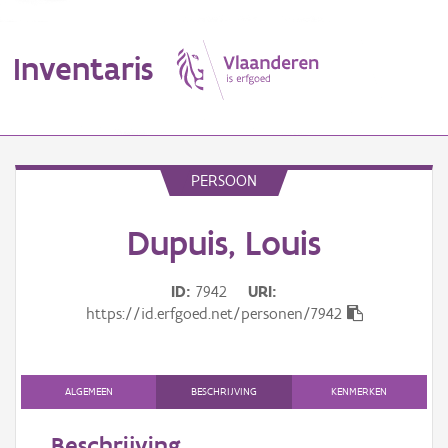
Inventaris
MENU
PERSOON
Dupuis, Louis
Erfgoedobject
Aanduidingsobject
ID
7942
URI
https://id.erfgoed.net/personen/7942
Waarneming
Thema
ALGEMEEN
BESCHRIJVING
KENMERKEN
Gebeurtenis
Beschrijving