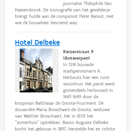
journalist Théophile Van
Haesendonck. De iconografie van het geveldecor
brengt hulde aan de componist Peter Benoit, met
wie de bouwheer bevriend was.
Hotel Delbeke
Keizerstraat 9
(Antwerpen)
In 1516 bouwde
stadspensionaris A.
Herbouts hier een ruim
woonhuis. Het pand werd
grotendeels herbouwd in
1647-1649 door de
koopman Balthasar de Groote-Fourment. De
douairière Maria Bosschaert-de Groote, weduwe
van Walther Bosschaert, liet in 1659 het
"zomerhuis" optrekken. Baron Auguste Delbeke
kocht het gebouw in 1897, herstelde het en richtte