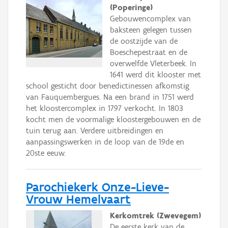
(Poperinge)
Gebouwencomplex van
baksteen gelegen tussen
de oostzijde van de
Boeschepestraat en de
overwelfde Vleterbeek. In
1641 werd dit klooster met
school gesticht door benedictinessen afkomstig
van Fauquembergues. Na een brand in 1751 werd
het kloostercomplex in 1797 verkocht. In 1803
kocht men de voormalige kloostergebouwen en de
tuin terug aan. Verdere uitbreidingen en
aanpassingswerken in de loop van de 19de en
20ste eeuw.
Parochiekerk Onze-Lieve-
Vrouw Hemelvaart
Kerkomtrek (Zwevegem)
De eerste kerk van de