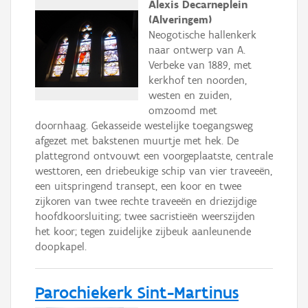
Alexis Decarneplein
(Alveringem)
Neogotische hallenkerk
naar ontwerp van A.
Verbeke van 1889, met
kerkhof ten noorden,
westen en zuiden,
omzoomd met
doornhaag. Gekasseide westelijke toegangsweg
afgezet met bakstenen muurtje met hek. De
plattegrond ontvouwt een voorgeplaatste, centrale
westtoren, een driebeukige schip van vier traveeën,
een uitspringend transept, een koor en twee
zijkoren van twee rechte traveeën en driezijdige
hoofdkoorsluiting; twee sacristieën weerszijden
het koor; tegen zuidelijke zijbeuk aanleunende
doopkapel.
Parochiekerk Sint-Martinus