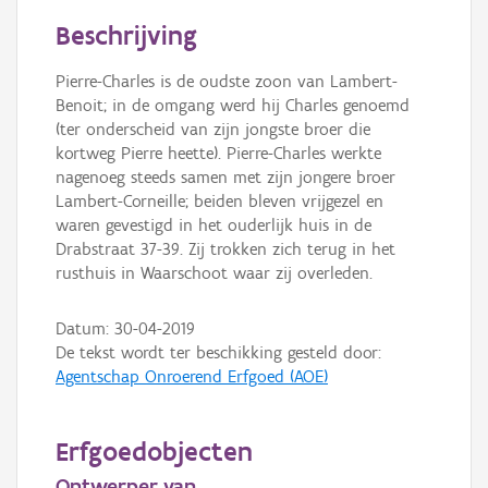
Persoon of collectief
Beschrijving
Downloads
Pierre-Charles is de oudste zoon van Lambert-
Benoit; in de omgang werd hij Charles genoemd
Hergebruik
(ter onderscheid van zijn jongste broer die
kortweg Pierre heette). Pierre-Charles werkte
Aanmelden
nagenoeg steeds samen met zijn jongere broer
Lambert-Corneille; beiden bleven vrijgezel en
waren gevestigd in het ouderlijk huis in de
Drabstraat 37-39. Zij trokken zich terug in het
rusthuis in Waarschoot waar zij overleden.
Datum:
30-04-2019
De tekst wordt ter beschikking gesteld door:
Agentschap Onroerend Erfgoed (AOE)
Erfgoedobjecten
Ontwerper van