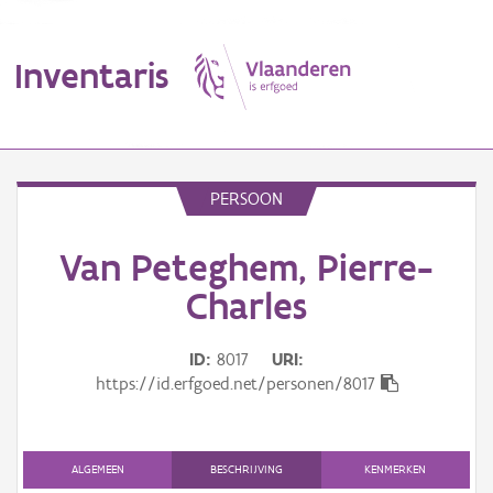
Inventaris
MENU
PERSOON
Van Peteghem, Pierre-
Erfgoedobject
Charles
Aanduidingsobject
ID
8017
URI
Waarneming
https://id.erfgoed.net/personen/8017
Thema
Gebeurtenis
ALGEMEEN
BESCHRIJVING
KENMERKEN