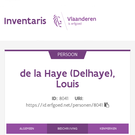
Inventaris
MENU
PERSOON
de la Haye (Delhaye),
Erfgoedobject
Louis
Aanduidingsobject
ID
8041
URI
Waarneming
https://id.erfgoed.net/personen/8041
Thema
Gebeurtenis
ALGEMEEN
BESCHRIJVING
KENMERKEN