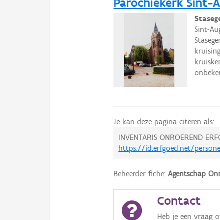
Parochiekerk Sint-
Staseg
Sint-Au
Stasege
kruisi
kruiske
onbeken
Je kan deze pagina citeren als:
INVENTARIS ONROEREND ERF
https://id.erfgoed.net/person
Beheerder fiche:
Agentschap Onr
Contact
Heb je een vraag 