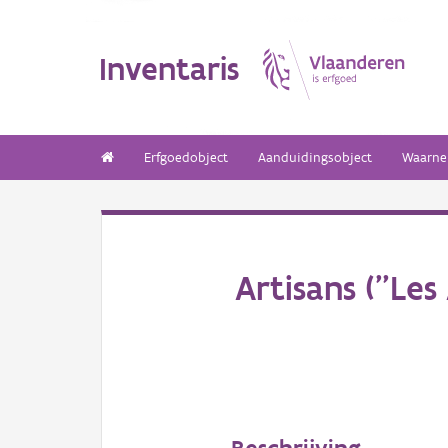
Inventaris
Erfgoedobject
Aanduidingsobject
Waarne
Artisans ("Les