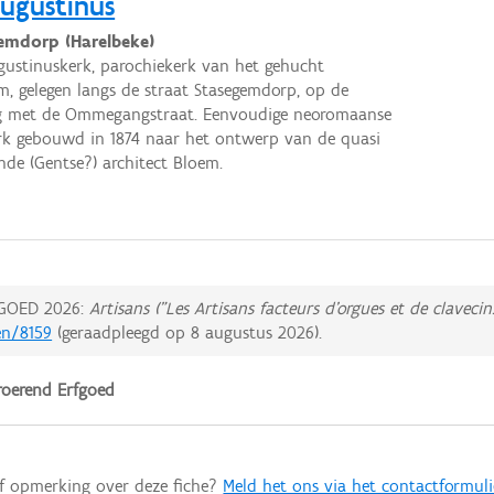
Augustinus
emdorp (Harelbeke)
gustinuskerk, parochiekerk van het gehucht
m, gelegen langs de straat Stasegemdorp, op de
ng met de Ommegangstraat. Eenvoudige neoromaanse
rk gebouwd in 1874 naar het ontwerp van de quasi
de (Gentse?) architect Bloem.
GOED 2026:
Artisans ("Les Artisans facteurs d'orgues et de clavecin
en/8159
(geraadpleegd op
8 augustus 2026
).
oerend Erfgoed
of opmerking over deze fiche?
Meld het ons via het contactformuli