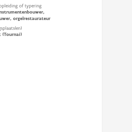
opleiding of typering
instrumentenbouwer,
uwer, orgelrestaurateur
gsplaats(en)
 (Tournai)