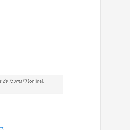
s de Tournai")
[online],
er
.