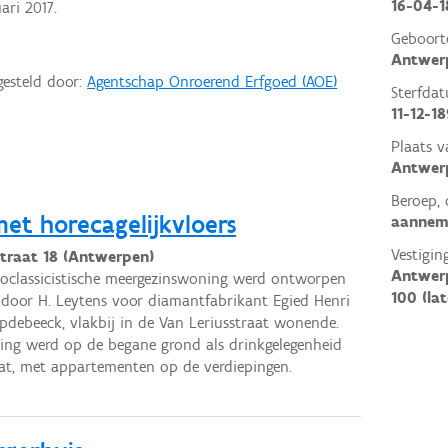
16-04-1
ari 2017.
Geboort
Antwer
gesteld door:
Agentschap Onroerend Erfgoed (AOE)
Sterfda
11-12-1
Plaats v
Antwer
Beroep, 
et horecagelijkvloers
aanneme
Vestigin
straat 18 (Antwerpen)
Antwerp
oclassicistische meergezinswoning werd ontworpen
100 (lat
 door H. Leytens voor diamantfabrikant Egied Henri
pdebeeck, vlakbij in de Van Leriusstraat wonende.
ng werd op de begane grond als drinkgelegenheid
at, met appartementen op de verdiepingen.