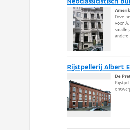
Neoclassicistisch bu
Amerik
Deze ne
voor A.
smalle 
andere 
Rijstpellerij Albert 
De Pre
Rijstpe
ontwerp