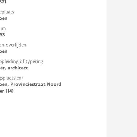
821
eplaats
pen
tum
893
an overlijden
pen
opleiding of typering
r, architect
gsplaats(en)
en, Provinciestraat Noord
er 114)