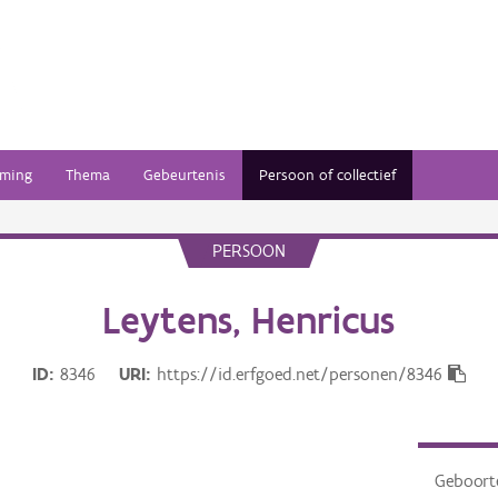
ming
Thema
Gebeurtenis
Persoon of collectief
PERSOON
Leytens, Henricus
ID
8346
URI
https://id.erfgoed.net/personen/8346
Geboor