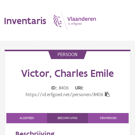
Inventaris
MENU
PERSOON
Victor, Charles Emile
Erfgoedobject
Aanduidingsobject
ID
8406
URI
https://id.erfgoed.net/personen/8406
Waarneming
Thema
ALGEMEEN
BESCHRIJVING
KENMERKEN
Gebeurtenis
Beschrijving