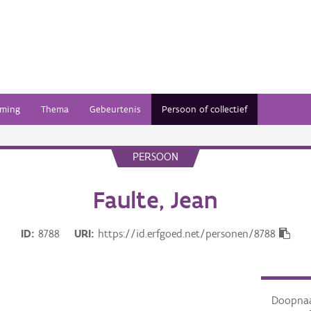
ming
Thema
Gebeurtenis
Persoon of collectief
PERSOON
Faulte, Jean
ID
8788
URI
https://id.erfgoed.net/personen/8788
Doopna