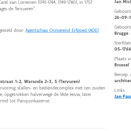
Jan Mic
el van Lorreinen (1741-1744, 1749-1780), in 1757
ages de Tervueren".
Geboor
26-09-1
Geboort
gesteld door:
Agentschap Onroerend Erfgoed (AOE)
Brugge
Sterfda
05-176
Plaats v
Brussel
Beroep, 
archite
straat 1-2, Warande 2-3, 5 (Tervuren)
ervormig stallen- en bediendecomplex met ten zuiden
Links
ie, opgetrokken halverwege de 18de eeuw, later
Jan Fau
rmd tot Panquinkazerne.