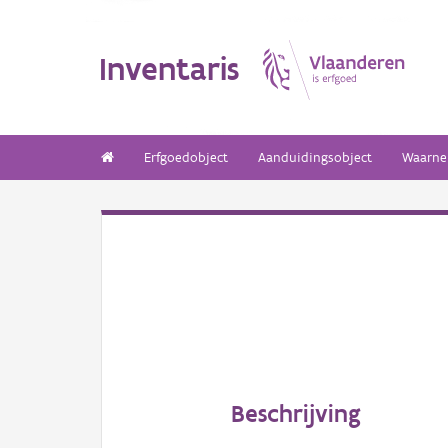
Inventaris
Erfgoedobject
Aanduidingsobject
Waarne
Beschrijving