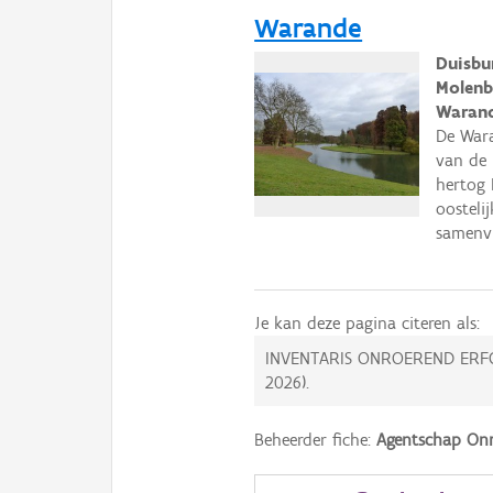
Warande
Duisbu
Molenb
Warand
De Wara
van de 
hertog 
oosteli
samenvl
Je kan deze pagina citeren als:
INVENTARIS ONROEREND ERF
2026
).
Beheerder fiche:
Agentschap Onr