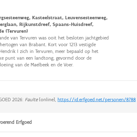
rgsesteenweg, Kasteelstraat, Leuvensesteenweg,
erglaan, Rijkunstdreef, Spaans-Huisdreef,
e (Tervuren)
nde van Tervuren was ooit het besloten jachtgebied
hertogen van Brabant. Kort voor 1213 vestigde
Hendrik I zich in Tervuren, meer bepaald op het
jke punt van een landtong, gevormd door de
oeiing van de Maelbeek en de Voer.
GOED 2026:
Faulte
[online],
https://id.erfgoed.net/personen/8788
oerend Erfgoed