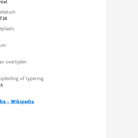
hiel
tedatum
726
eplaats
tum
6
an overlijden
opleiding of typering
ct
lte - Wikipedia