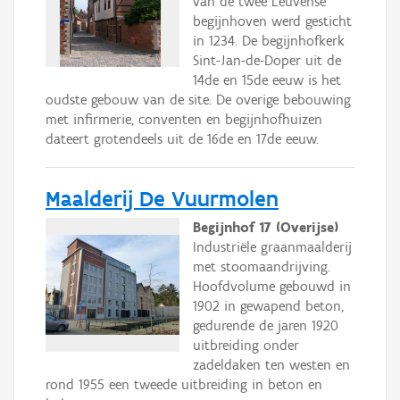
van de twee Leuvense
begijnhoven werd gesticht
in 1234. De begijnhofkerk
Sint-Jan-de-Doper uit de
14de en 15de eeuw is het
oudste gebouw van de site. De overige bebouwing
met infirmerie, conventen en begijnhofhuizen
dateert grotendeels uit de 16de en 17de eeuw.
Maalderij De Vuurmolen
Begijnhof 17 (Overijse)
Industriële graanmaalderij
met stoomaandrijving.
Hoofdvolume gebouwd in
1902 in gewapend beton,
gedurende de jaren 1920
uitbreiding onder
zadeldaken ten westen en
rond 1955 een tweede uitbreiding in beton en