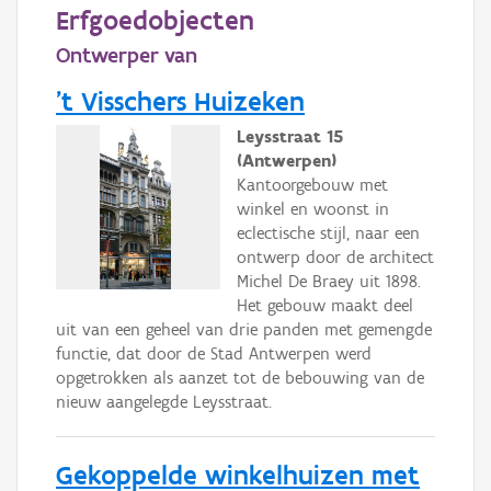
Persoon of collectief
Erfgoedobjecten
Ontwerper van
Downloads
't Visschers Huizeken
Hergebruik
Leysstraat 15
Aanmelden
(Antwerpen)
Kantoorgebouw met
winkel en woonst in
eclectische stijl, naar een
ontwerp door de architect
Michel De Braey uit 1898.
Het gebouw maakt deel
uit van een geheel van drie panden met gemengde
functie, dat door de Stad Antwerpen werd
opgetrokken als aanzet tot de bebouwing van de
nieuw aangelegde Leysstraat.
Gekoppelde winkelhuizen met