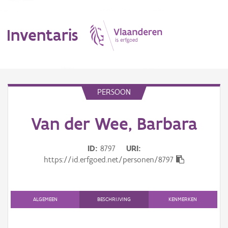
Inventaris
MENU
PERSOON
Van der Wee, Barbara
Erfgoedobject
Aanduidingsobject
ID
8797
URI
https://id.erfgoed.net/personen/8797
Waarneming
Thema
ALGEMEEN
BESCHRIJVING
KENMERKEN
Gebeurtenis