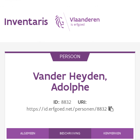
Inventaris
MENU
PERSOON
Vander Heyden,
Erfgoedobject
Adolphe
Aanduidingsobject
ID
8832
URI
Waarneming
https://id.erfgoed.net/personen/8832
Thema
Gebeurtenis
ALGEMEEN
BESCHRIJVING
KENMERKEN