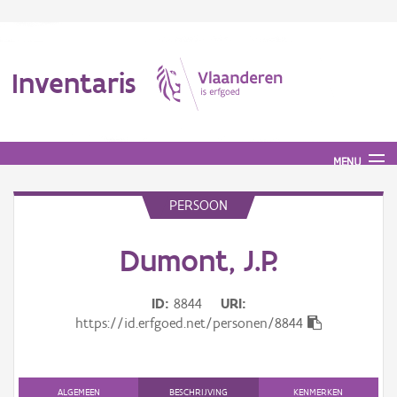
Inventaris
MENU
PERSOON
Erfgoedobject
Dumont, J.P.
Aanduidingsobject
ID
8844
URI
Waarneming
https://id.erfgoed.net/personen/8844
Thema
Gebeurtenis
ALGEMEEN
BESCHRIJVING
KENMERKEN