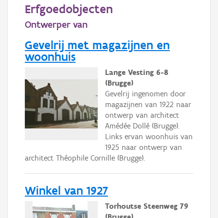
Persoon of collectief
Erfgoedobjecten
Ontwerper van
Downloads
Gevelrij met magazijnen en
Hergebruik
woonhuis
Aanmelden
Lange Vesting 6-8
(Brugge)
Gevelrij ingenomen door
magazijnen van 1922 naar
ontwerp van architect
Amédée Dollé (Brugge).
Links ervan woonhuis van
1925 naar ontwerp van
architect Théophile Cornille (Brugge).
Winkel van 1927
Torhoutse Steenweg 79
(Brugge)