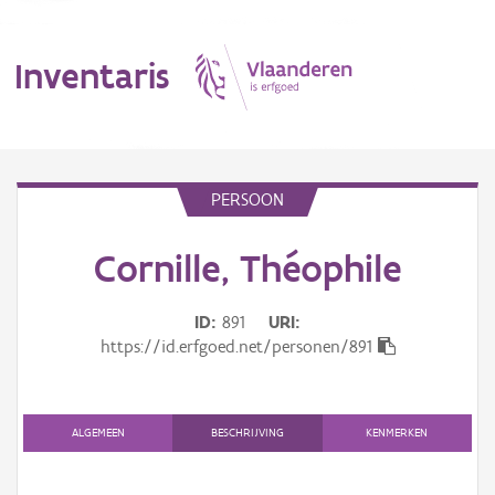
Inventaris
MENU
PERSOON
Cornille, Théophile
Erfgoedobject
Aanduidingsobject
ID
891
URI
https://id.erfgoed.net/personen/891
Waarneming
Thema
ALGEMEEN
BESCHRIJVING
KENMERKEN
Gebeurtenis